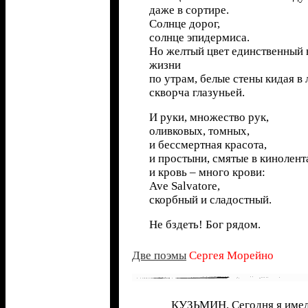
даже в сортире.
Солнце дорог,
солнце эпидермиса.
Но желтый цвет единственный 
жизни
по утрам, белые стены кидая в 
скворча глазуньей.
И руки, множество рук,
оливковых, томных,
и бессмертная красота,
и простыни, смятые в кинолент
и кровь – много крови:
Ave Salvatore,
скорбный и сладостный.
Не бздеть! Бог рядом.
Две поэмы
Сергея Морейно
КУЗЬМИН. Сегодня я имел п