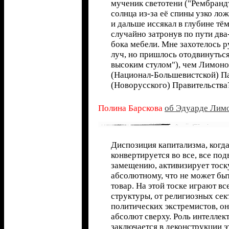
мученик светотени ("Рембранд
солнца из-за её спины узко ло
и дальше иссякал в глубине тё
случайно затронув по пути два
бока мебели. Мне захотелось 
луч, но пришлось отодвинуться
высоким стулом"), чем Лимон
(Национал-Большевистской) П
(Новорусского) Правительства
Полина Барскова
об Эдуарде Лим
Диспозиция капитализма, когда
конвертируется во все, все под
замещению, активизирует тоск
абсолютному, что не может бы
товар. На этой тоске играют вс
структуры, от религиозных сек
политических экстремистов, он
абсолют сверху. Роль интеллек
заключается в деконструкции 