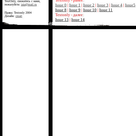
Textonly - ранее:
TextOnly, свяжитесь с нами,
пожалуйста:
iaia@mail.ru
Issue 0
|
Issue 1
|
Issue 2
|
Issue 3
|
Issue 4
|
Issue5
Issue 8
|
Issue 9
|
Issue 10
|
Issue 11
Права: Textonly 2004
Textonly - далее:
Дизайн:
cmart
Issue 13
|
Issue 14