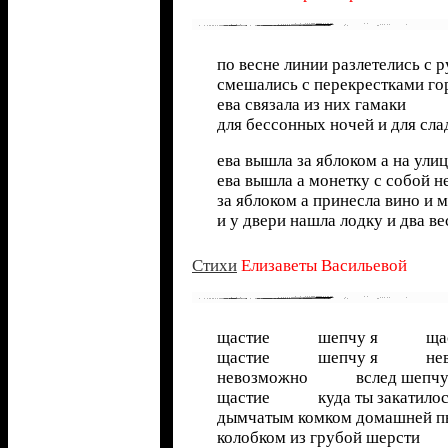
по весне линии разлетелись с р
смешались с перекрестками го
ева связала из них гамаки
для бессонных ночей и для сла
ева вышла за яблоком а на ули
ева вышла а монетку с собой не
за яблоком а принесла вино и 
и у двери нашла лодку и два ве
Cтихи
Елизаветы Васильевой
щастие шепчу я щас
щастие шепчу я нево
невозможно вслед шепчу 
щастие куда ты закатилос
дымчатым комком домашней п
колобком из грубой шерсти