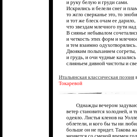
и руку белую и груди сами.
Искрились и белели снег и пла
то жгло сверканье это, то зноб
и тот же блеск очам ее дарило,
что звездам млечного пути над
В сиянье небывалом сочеталис
и четкость этих форм и млечнос
и тем взаимно одухотворялись.
Двояким полыханием согреты,
и грудь, и очи чудные казались
слияньем дивной чистоты и све
Итальянская классическая поэзия
в
Токаревой
Однажды вечером задувающ
ветер становится холодней, и т
одеяло. Листья кленов на Уол
облетели, и кого бы ты ни люб
больше он не придет. Такова ж
меняется со сменой времен года