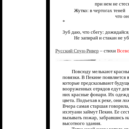
при нем не сте
Жутко: в чертогах теней
что он
*
Зуб даю, что сбегу: дожидайся
Не запирай и стакан не уби
Русский Спун-Ривер
– стихи
Всево
Повсюду мелькают красные
повязки. В Пекине появляется 
которые предсказывают будущ
вооруженных отрядов едут дев
них красные фонари. Их одежд
цвета. Подъехав к реке, они ло
Вчера самая старшая говорила,
ихэтуани займут Пекин. Ее сес
вызывать пожар, забравшись 
высотного здания.