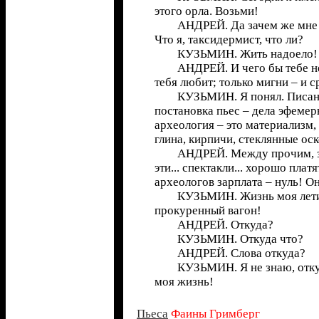
этого орла. Возьми!
АНДРЕЙ. Да зачем же мне м
Что я, таксидермист, что ли?
КУЗЬМИН. Жить надоело!
АНДРЕЙ. И чего бы тебе не
тебя любит; только мигни – и с
КУЗЬМИН. Я понял. Писани
постановка пьес – дела эфемер
археология – это материализм, 
глина, кирпичи, стеклянные оско
АНДРЕЙ. Между прочим, за 
эти... спектакли... хорошо платя
археологов зарплата – нуль! О
КУЗЬМИН. Жизнь моя летит 
прокуренный вагон!
АНДРЕЙ. Откуда?
КУЗЬМИН. Откуда что?
АНДРЕЙ. Слова откуда?
КУЗЬМИН. Я не знаю, откуда
моя жизнь!
Пьеса
Фаины Гримберг