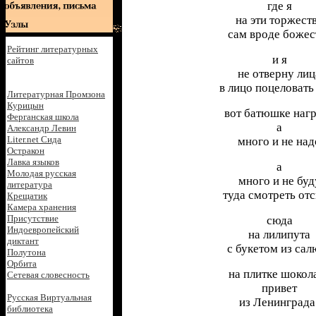
где я
на эти торжест
сам вроде божес
Рейтинг литературных
и я
сайтов
не отверну лиц
в лицо поцеловать
Литературная Промзона
Курицын
вот батюшке наг
Ферганская школа
а
Александр Левин
Liter.net Сида
много и не над
Остракон
Лавка языков
а
Молодая русская
много и не буд
литература
туда смотреть от
Крещатик
Камера хранения
Присутствие
сюда
Индоевропейский
на лилипута
диктант
с букетом из сал
Полутона
Орбита
на плитке шокол
Сетевая словесность
привет
Русская Виртуальная
из Ленинграда
библиотека