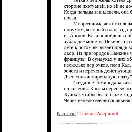
Тетка моей жены хотела сра
стороне ихэтуаней, но ей не до
Когда пальцы заиндевели, она 
поезд.
У ворот дома лежит голова 
опиумом, который год назад п
из Англии. Если подойдешь по
зубах две монеты. Пекинес отг
детей, потом вырывает прядь в
двор. Из пригородов Нанкина у
французы. В сундуках у них об
несколько пар очков, план Каль
золота и перечень действующи
Дэсо снижает арендную плату"
Создание Гоминьдана казал
положения. Крысы переселяютс
Хуанхэ, чтобы было ближе ходи
Через неделю начнется ливень.
Рассказы
Татьяны Авериной