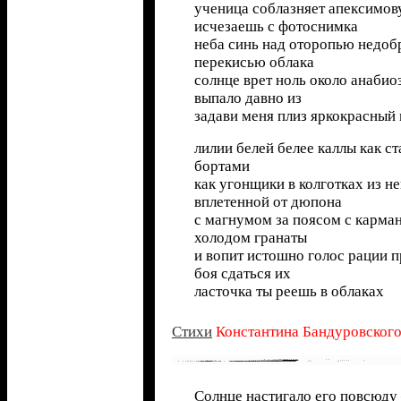
ученица соблазняет апексимов
исчезаешь с фотоснимка
неба синь над оторопью недоб
перекисью облака
солнце врет ноль около анабио
выпало давно из
задави меня плиз яркокрасный
лилии белей белее каллы как с
бортами
как угонщики в колготках из н
вплетенной от дюпона
с магнумом за поясом с карма
холодом гранаты
и вопит истошно голос рации 
боя сдаться их
ласточка ты реешь в облаках
Cтихи
Константина Бандуровског
Солнце настигало его повсюду