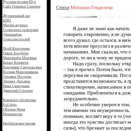
Русская поэзия 60-х
Сайт Генриха Сапгира
Стихи
Михаила Генделева
Журнальный зал
НЛО
Митин журнал
Я даже не знаю как начать р
Солнечное сплетение
говорить откровенно, я не дум
Дирижабль
©оюз писателей
всего думал, где остался, в низ
хотя вполне преуспел в различ
Псой Короленко
начинаниях. Мне сказали, что 
Ольга Зондберг
дороге, то ни к чему не придеш
Маргарита Меклина
Бахыт Кенжеев
Надо сразу, поскольку откро
Владимир Гандельсман
– так я прочел. Потом было, чт
Ксения Маренникова
переулки не сворачивали. Посл
Татьяна Мосеева
представится возможность, я 
Леонид Дрознер
Ника Скандиака
стихотворение, написанное в п
Дмитрий Строцев
ожидания. Приблизиться к до
затруднительно.
Книжное обозрение
Не особенно уверен в том, 
ExLibris
Обзоры Фрая
тем именно эта неуверенность,
Немзерески
понимаю, вселяет веру в то (че
иногда это чувство достигает 
Необитаемое время
силы), что брезжит за последн