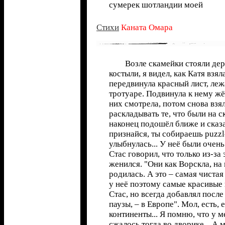
сумерек шотландии моей
Cтихи
Каната Омара
Возле скамейки стояли дер
костыли, я видел, как Катя взял
передвинула красный лист, ле
тротуаре. Подвинула к нему жё
них смотрела, потом снова взя
раскладывать те, что были на ск
наконец подошёл ближе и сказа
признайся, ты собираешь puzzle
улыбнулась... У неё были очень 
Стас говорил, что только из-за 
женился. "Они как Ворскла, на
родилась. А это – самая чистая
у неё поэтому самые красивые 
Стас, но всегда добавлял посл
паузы, – в Европе". Мол, есть, 
континенты... Я помню, что у м
сжалось тогда во дворике... А 