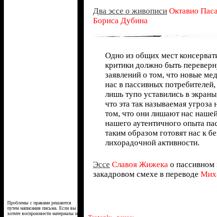
Два эссе о живописи
Октавио Пас
Бориса Дубина
Одно из общих мест консерват
критики должно быть переверн
заявлений о том, что новые м
нас в пассивных потребителей,
лишь тупо уставились в экраны,
что эта так называемая угроза 
том, что они лишают нас нашей
нашего аутентичного опыта пас
таким образом готовят нас к б
лихорадочной активности.
Эссе
Славоя Жижека
о пассивном 
закадровом смехе в переводе
Мих
Проблемы с правами решаются
путем написания письма. Если вы
хотите воспроизвести материалы из