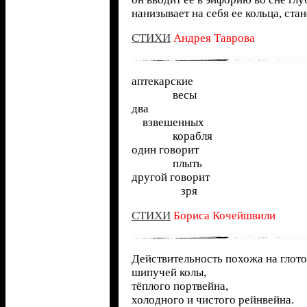
нанизывает на себя ее кольца, ста
СТИХИ
Андрея Таврова
аптекарские
...............
весы
два
....
взвешенных
...............
корабля
один говорит
...............
плыть
другой говорит
..................
зря
СТИХИ
Бориса Кочейшвили
Действительность похожа на глото
шипучей колы,
тёплого портвейна,
холодного и чистого рейнвейна.