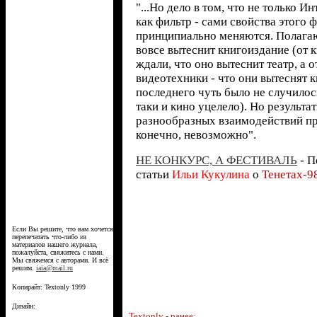
"...Но дело в том, что не только И
как фильтр - сами свойства этого 
принципиально меняются. Полагаю
вовсе вытеснит книгоиздание (от 
ждали, что оно вытеснит театр, а о
видеотехники - что они вытеснят к
последнего чуть было не случилось
таки и кино уцелело). Но результа
разнообразных взаимодействий пр
конечно, невозможно".
НЕ КОНКУРС, А ФЕСТИВАЛЬ
- П
статьи
Ильи Кукулина
о
Тенетах-9
Если Вы решите, что вам хочется
перепечатать что-либо из
материалов нашего журнала,
пожалуйста, свяжитесь с нами.
Мы свяжемся с авторами. И всё
решим.
iaia@mail.ru
Копирайт: Textonly 1999
Дизайн:
Textonly - ранее: