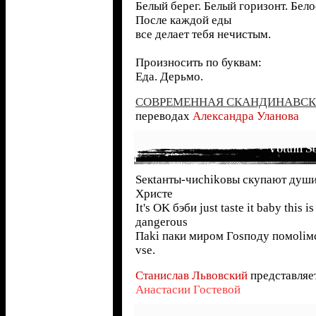
Белый берег. Белый горизонт. Бело
После каждой еды
все делает тебя нечистым.
Произносить по буквам:
Еда. Дерьмо.
СОВРЕМЕННАЯ СКАНДИНАВСК
переводах
Александра Уланова
Sекtанты-чиchikовы скупают души
Христе
It's OK бэби just taste it baby this i
дangerous
Паki паки миром Гоsподу помоliм
vsе.
Станислав Львовский
представляе
Анастасии Гостевой