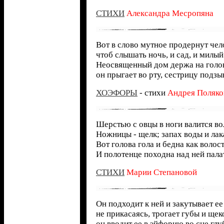
СТИХИ
Александра Месропяна
Вот в слово мутное продернут чел
чтоб слышать ночь, и сад, и милый
Неосвященный дом держа на голо
он прыгает во рту, сестрицу подзы
ХОЭФОРЫ
- стихи
Андрея Поляко
Шерстью с овцы в ноги валится во
Ножницы - щелк; запах воды и лак
Вот голова гола и бедна как волост
И полотенце походна над ней пала
СТИХИ
Марии Степановой
Он подходит к ней и закутывает ее 
не прикасаясь, трогает губы и ще
он вводит ее в эйфорию во сне глу