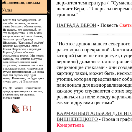
держится температура /. "Сумасше
шепчет Вера, - Теперь ты непреме
гриппом."
Как-то мы подзадержались. За
это тебе, читатель, положен
НАГРАДА ВЕРОЙ
- Повесть
Светы
очень большого объема номер.
Не сказать, что сдвоенный, но
что-то вроде того. У нас в этом
выпуске повесть Светы Литвак,
большая проза Эдуарда
Шульмана, "Карманный альбом"
"Но этот душок нашего северного 
Василия Кондратьева, статья
разговоры о прекрасной Лапланди
Елены Петровской и переводы
Бориса Дубина. обо всем
которой (меня не интересует, сущ
остальном не говоря. Мы лелеем
надежду, что качество выпуска
вершины) должны стоять строгие 
хоть немного извинит наше
отсутствие, связанное, как и все
сверкающие стеклами - они созда
в последнее время, с причинами
сугубо политическими. До конца
картину такой, может быть, неско
года мы сделаем еще один
утопии, которая представляет собо
номер. Возможно, он будет даже
лучше этого :-)
Пишите нам
.
пансионата для выздоравливающих
P.S. Да. Забыли. Ссылочки на
каждое утро спускаются с этих ве
предыдущие выпуски - они там,
в самом низу на странице.
резвиться на поле между карлико
Мелкие такие.
елями и другими цветами".
КАРМАННЫЙ АЛЬБОМ ДЛЯ ИГ
ВИШНЕВЕЦКОГО
- Проза и граф
Кондратьева