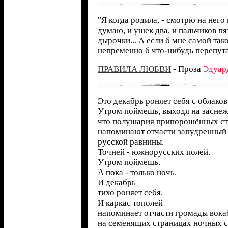
"Я когда родила, - смотрю на него 
думаю, и ушек два, и пальчиков пят
дырочки... А если б мне самой тако
непременно б что-нибудь перепута
ПРАВИЛА ЛЮБВИ
- Проза
Эдуар
Это декабрь роняет себя с облаков
Утром поймешь, выходя на заснеж
что полушария припорошённых ст
напоминают отчасти запудренный
русской равнины.
Точней - южнорусских полей.
Утром поймешь.
А пока - только ночь.
И декабрь
тихо роняет себя.
И каркас тополей
напоминает отчасти громады вока
на семенящих страницах ночных с