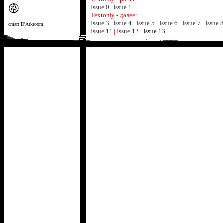
Issue 0
|
Issue 1
Textonly - далее:
Issue 3
|
Issue 4
|
Issue 5
|
Issue 6
|
Issue 7
|
Issue 
cmart D'Arkroom
Issue 11
|
Issue 12
|
Issue 13