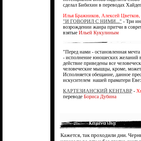
сделал Бибихин в переводах Хайдег
Илья Бражников, Алексей Цветков
"И ГОВОРИЛ С НИМИ..."
- Три ин
возрождении жанра притчи в совре
взятые
Ильей Кукулиным
"Перед нами - остановленная мечта
- исполнение юношеских желаний в
действие приведены все человеческ
человеческие мышцы, кроме, может
Исполняется обещание, данное пр
искусителем
.
нашей праматери Еве: Еt
КАРТЕЗИАНСКИЙ КЕНТАВР
-
Х
переводе
Бориса Дубина
Кажется, так проходили дни. Чер