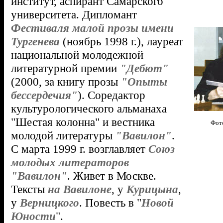
институт, аспирант Самарского
университета. Дипломант
Фестиваля малой прозы имени
Тургенева
(ноябрь 1998 г.), лауреат
национальной молодежной
литературной премии
"Дебют"
(2000, за книгу прозы
"Опыты
бессердечия"
). Соредактор
культурологического альманаха
"Шестая колонна" и вестника
Фото
молодой литературы
"Вавилон"
.
С марта 1999 г. возглавляет
Союз
молодых литераторов
"Вавилон"
. Живет в Москве.
Тексты
на Вавилоне
, у
Курицына
,
у
Верницкого
. Повесть в "
Новой
Юности
".