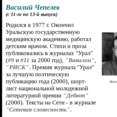
Василий Чепелев
(с 11-го по 13-й выпуск)
Родился в 1977 г. Окончил
Уральскую государственную
медицинскую академию, работал
детским врачом. Стихи и проза
публиковались в журналах "Урал"
(
#9
и
#11
за 2000 год),
"Вавилон"
,
"РИСК"
. Премия журнала "Урал"
за лучшую поэтическую
публикацию года (2000), шорт-
Фото
лист национальной молодежной
литературной премии
"Дебют"
(2000). Тексты на Сети - в журнале
"Сетевая словесность"
.