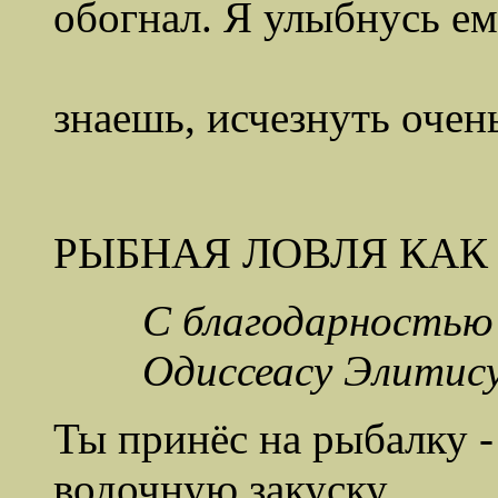
обогнал. Я улыбнусь е
и махн
знаешь, исчезнуть очень
РЫБНАЯ ЛОВЛЯ КАК
С благодарностью
Одиссеасу Элитис
Ты принёс на рыбалку -
водочную закуску,