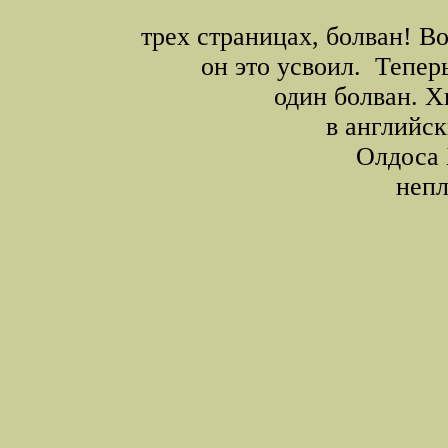
трех страницах, болван! Во
он это усвоил. Тепер
один болван. Х
в английс
Олдоса 
непл