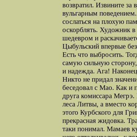
возвратил. Извините за 
вульгарным поведением.
сослаться на плохую па
оскорблять. Художник в
шедевром и раскачиваетс
Цыбульский впервые без 
Есть что выбросить. То
самую сильную сторону,
и надежда. Ага! Наконе
Никто не придал значен
беседовал с Мао. Как и
друга комиссара Мегрэ.
леса Литвы, а вместо ко
этого Курбского для Гр
прекрасная жидовка. Тра
таки понимал. Мамаев к
чего отталкивались, к т