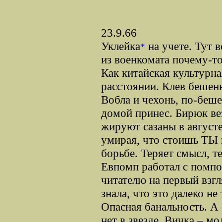
23.9.66
Уклейка
на учете. Тут в
*
из военкомата почему-т
Как китайская культурн
расстоянии. Клев бешен
Вобла и чехонь, по-беш
домой принес. Бирюк вез
жируют сазаны в августе
умирая, что стоишь ТЫ 
борьбе. Теряет смысл, т
Евпомп работал с помпо
читателю на первый взг
знала, что это далеко не
Опасная банальность. А
нет в звезде. Вичка – м