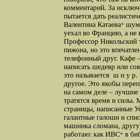
комментарий. За исключ
пытается дать реалистич
Валентина Катаева
шуме
*
уехал во Францию, а не 
Профессор Никольский т
пижона, но это впечатле
телефонный друг. Кафе –
написать шедевр или со
это называется ш н у р.
другое. Это якобы пере
на самом деле – лучшие 
тратятся время и силы. 
страницы, написанные У
галантные галоши и спи
машинка сломана, другую
работаю: как ИВС
в биб
*