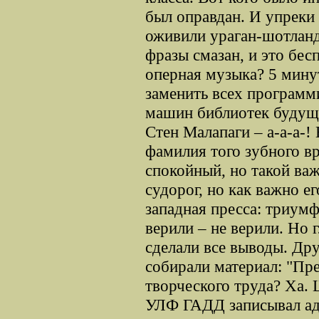
был оправдан. И упреки
оживили ураган-шотланд
фразы смазан, и это бесп
оперная музыка? 5 мин
заменить всех программ
машин библиотек будущ
Стен Малапаги – а-а-а-! 
фамилия того зубного вр
спокойный, но такой важ
судорог, но как важно е
западная пресса: триум
верили – не верили. Но 
сделали все выводы. Д
собирали материал: "Пр
творческого труда? Ха.
УЛФ ГАДД записывал адр