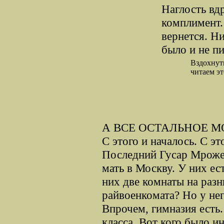
Наглость вд
комплимент. 
вернется. Н
было и не пи
Вздохнут
читаем э
А ВСЕ ОСТАЛЬНОЕ М
С этого и началось. С эт
Последний Гусар Мроже
мать в Москву. У них е
них две комнаты на разн
райвоенкомата? Но у не
Впрочем, гимназия есть.
класса. Вот кого было и