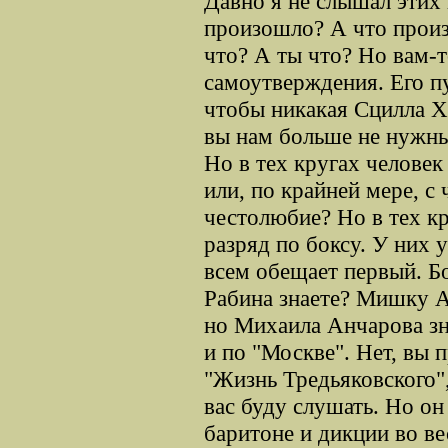
Давно я не слышал этих 
произошло? А что произ
что? А ты что? Но вам-
самоутверждения. Его п
чтобы никакая Сцилла Ха
вы нам больше не нужны
Но в тех кругах человек
или, по крайней мере, с
честолюбие? Но в тех к
разряд по боксу. У них у
всем обещает первый. Б
Рабина знаете? Мишку А
но Михаила Анчарова зн
и по "Москве". Нет, вы 
"Жизнь Тредьяковского", 
вас буду слушать. Но он
баритоне и дикции во вес