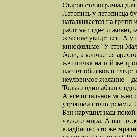
Старая стенограмма для 
Летопись у летописца б
наталкивается на грипп 
работает, где-то живет, 
желание увидеться. А у 
кинофильме "У стен Мала
боли, а кончается арест
же птичка на той же тро
насчет обысков и следст
неуловимое желание – да
Только один абзац с одн
А все остальное можно б
утренней стенограммы. 
Бен нарушил наш покой.
чужого мира. А наш голо
кладбище? это же мрачн
садовника": описал СВ