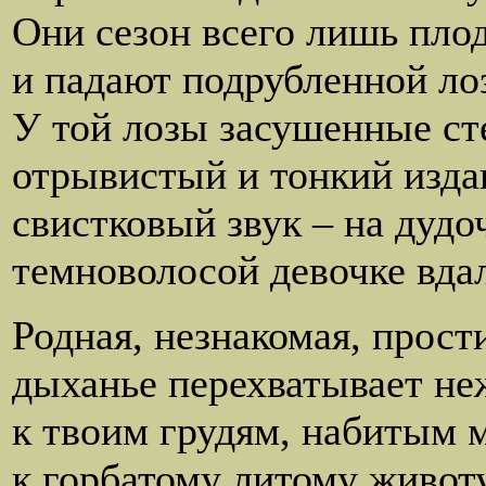
Они сезон всего лишь пло
и падают подрубленной ло
У той лозы засушенные ст
отрывистый и тонкий изд
свистковый звук – на дудо
темноволосой девочке вда
Родная, незнакомая, прост
дыханье перехватывает не
к твоим грудям, набитым 
к горбатому литому животу