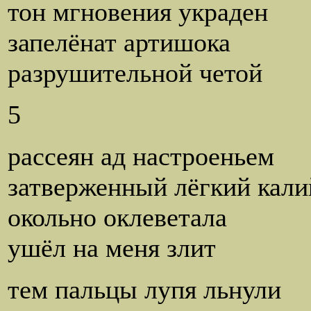
тон мгновения украден
запелёнат артишока
разрушительной четой
5
рассеян ад настроеньем
затверженный лёгкий кали
окольно оклеветала
ушёл на меня злит
тем пальцы лупя льнули