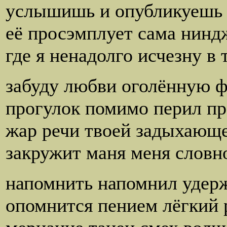
услышишь и опубликуешь 
её просэмплует сама нинд
где я ненадолго исчезну в
забуду любви оголённую 
прогулок помимо перил пр
жар речи твоей задыхающ
закружит маня меня словн
напомнить напомнил удер
опомнится пением лёгкий 