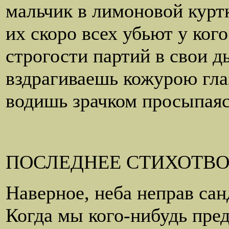
мальчик в лимоновой куртк
их скоро всех убьют у ког
строгости партий в свои
вздрагиваешь кожурою гла
водишь зрачком просыпаяс
ПОСЛЕДНЕЕ СТИХОТВ
Наверное, неба неправ сан
Когда мы кого-нибудь пре