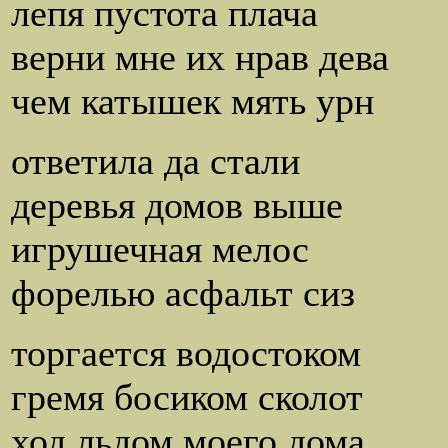
лепя пустота плача
верни мне их нрав дева
чем катышек мять урн
ответила да стали
деревья домов выше
игрушечная мелос
форелью асфальт сиз
торгается водостоком
гремя босиком сколот
ход льдом моего дома