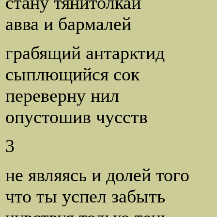
стану тянитолкай
авва и бармалей
грабящий антарктид
сыплющийся сок
переверну нил
опустошив чусств
3
не являясь и долей того
что ты успел забыть