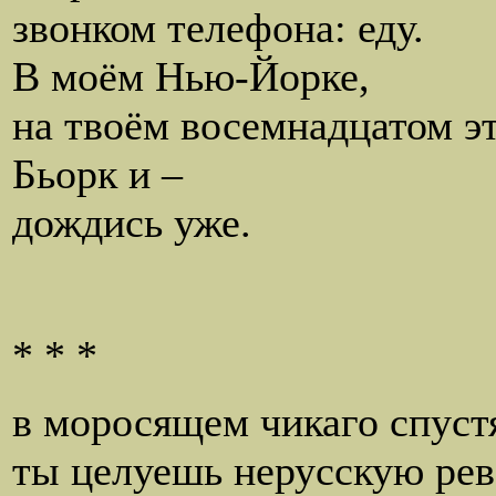
звонком телефона: еду.
В моём Нью-Йорке,
на твоём восемнадцатом э
Бьорк и –
дождись уже.
* * *
в моросящем чикаго спустя
ты целуешь нерусскую ре