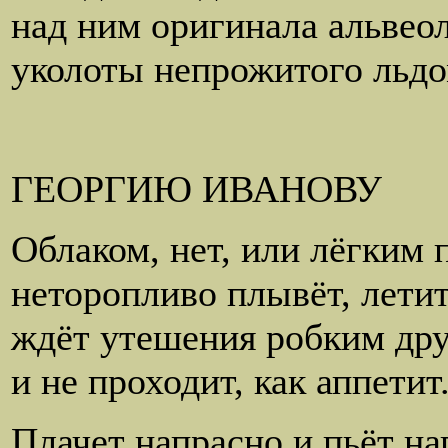
над ним оригинала альвео
уколоты непрожитого льдо
ГЕОРГИЮ ИВАНОВУ
Облаком, нет, или лёгким 
неторопливо плывёт, летит
ждёт утешения робким др
и не проходит, как аппетит
Плачет напрасно и пьёт на