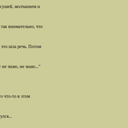
 сушей, молчанием и
 так внимательно, что
 это шла речь. Потом
не знаю, не знаю..."
о что-то в этом
лся...