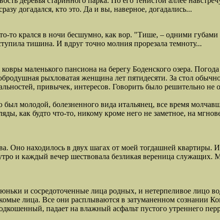
сть деревья старинного парка. По его тенистой аллее навстреч
азу догадался, кто это. Да и вы, наверное, догадались...
то-то крался в ночи бесшумно, как вор. "Тише, – одними губами
тупила тишина. И вдруг точно молния прорезала темноту...
вры маленького пансиона на берегу Боденского озера. Погода 
обродушная рыхловатая женщина лет пятидесяти. За стол обычно
альностей, привычек, интересов. Говорить было решительно не о
о был молодой, болезненного вида итальянец, все время молчав
яды, как будто что-то, никому кроме него не заметное, на мгнов
ва. Оно находилось в двух шагах от моей тогдашней квартиры. 
утро и каждый вечер шествовала безликая вереница служащих. 
ньки и сосредоточенные лица родных, и нетерпеливое лицо вод
накомые лица. Все они расплываются в затуманенном сознании Ко
одкошенный, падает на влажный асфальт пустого утреннего перр