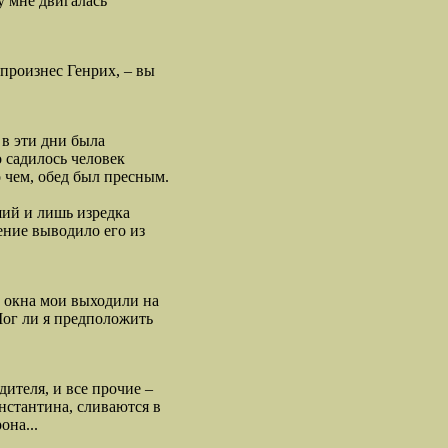
у мне двигалась
 произнес Генрих, – вы
в эти дни была
 садилось человек
 чем, обед был пресным.
ший и лишь изредка
ение выводило его из
И окна мои выходили на
Мог ли я предположить
ителя, и все прочие –
нстантина, сливаются в
она...