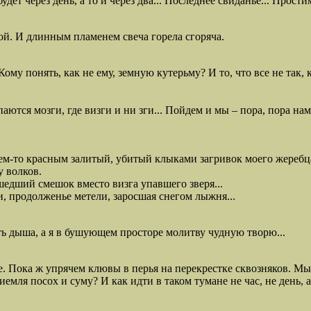
ет через день, а то и через два... Последнее свиданье... Простим
вой. И длинным пламенем свеча горела сгоряча.
ому понять, как не ему, земную кутерьму? И то, что все не так, к
паются мозги, где визги и ни зги... Пойдем и мы – пора, пора нам
ем-то красным залитый, убитый клыками загривок моего жеребца
у волков.
едший смешок вместо визга упавшего зверя...
, продолженье метели, заросшая снегом лыжня...
ть дыша, а я в бушующем просторе молитву чудную творю...
е. Пока ж упрячем клювы в перья на перекрестке сквозняков. Мы 
иемля посох и суму? И как идти в таком тумане не час, не день, 