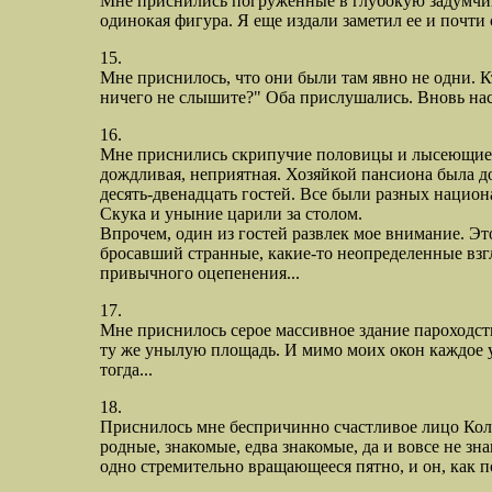
Мне приснились погруженные в глубокую задумчиво
одинокая фигура. Я еще издали заметил ее и почти ср
15.
Мне приснилось, что они были там явно не одни. К
ничего не слышите?" Оба прислушались. Вновь нас
16.
Мне приснились скрипучие половицы и лысеющие ко
дождливая, неприятная. Хозяйкой пансиона была д
десять-двенадцать гостей. Все были разных национ
Скука и уныние царили за столом.
Впрочем, один из гостей развлек мое внимание. Эт
бросавший странные, какие-то неопределенные взгл
привычного оцепенения...
17.
Мне приснилось серое массивное здание пароходст
ту же унылую площадь. И мимо моих окон каждое 
тогда...
18.
Приснилось мне беспричинно счастливое лицо Колю
родные, знакомые, едва знакомые, да и вовсе не з
одно стремительно вращающееся пятно, и он, как п