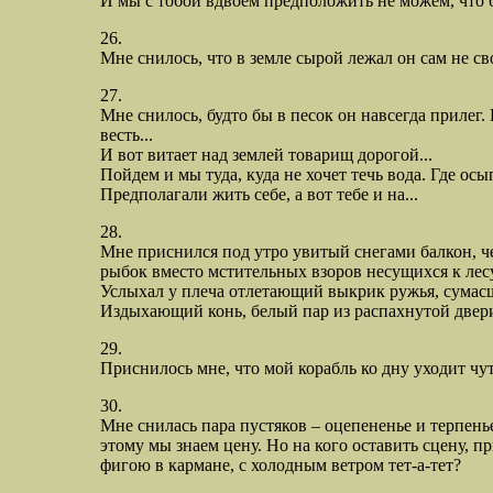
И мы с тобой вдвоем предположить не можем, что буд
26.
Мне снилось, что в земле сырой лежал он сам не с
27.
Мне снилось, будто бы в песок он навсегда прилег. К
весть...
И вот витает над землей товарищ дорогой...
Пойдем и мы туда, куда не хочет течь вода. Где осы
Предполагали жить себе, а вот тебе и на...
28.
Мне приснился под утро увитый снегами балкон, ч
рыбок вместо мстительных взоров несущихся к лес
Услыхал у плеча отлетающий выкрик ружья, сумасш
Издыхающий конь, белый пар из распахнутой двери
29.
Приснилось мне, что мой корабль ко дну уходит чу
30.
Мне снилась пара пустяков – оцепененье и терпень
этому мы знаем цену. Но на кого оставить сцену, пр
фигою в кармане, с холодным ветром тет-а-тет?