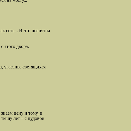
ся на мосту...
ак есть... И что невнятна
 с этого двора.
, угасанье светящихся
знаем цену и тому, и
а тыщу лет – с пудовой