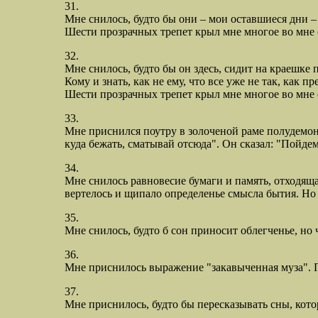
31.
Мне снилось, будто бы они – мои оставшиеся дни – 
Шести прозрачных трепет крыл мне многое во мне о
32.
Мне снилось, будто бы он здесь, сидит на краешке по
Кому и знать, как не ему, что все уже не так, как 
Шести прозрачных трепет крыл мне многое во мне о
33.
Мне приснился поутру в золоченой раме полудемон-п
куда бежать, сматывай отсюда". Он сказал: "Пойдем
34.
Мне снилось равновесие бумаги и память, отходяща
вертелось и щипало определенье смысла бытия. Но 
35.
Мне снилось, будто б сон приносит облегченье, но ч
36.
Мне приснилось выражение "закавыченная муза". П
37.
Мне приснилось, будто бы пересказывать сны, кото