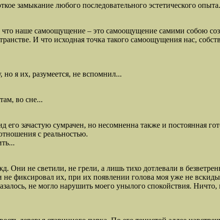
откое замыкание любого последовательного эстетического опыта.
о, что наше самоощущение – это самоощущение самими собою со
анстве. И что исходная точка такого самоощущения нас, собств
но я их, разумеется, не вспомнил...
ам, во сне...
 его зачастую сумрачен, но несомненна также и постоянная гот
отношения с реальностью.
ть...
 Они не светили, не грели, а лишь тихо дотлевали в безветрен
 не фиксировал их, при их появлении голова моя уже не вскиды
казалось, не могло нарушить моего унылого спокойствия. Ничто, 