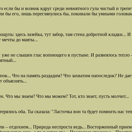
о если бы и возник вдруг среди невнятного гула чистый и трепе
шали бы его, лишь переглянулись бы, покивали бы умными голова
щупь: здесь лазейка, тут забор, там стена добротной кладки... 
 мечты до маяты...
 И уже не слышен глас вопиющего в пустыне. И развеялось тепло –
ятный...
к... Что на память раздадим? Что захватим напоследок? Не дает
 объяснять...
. Что мы знаем? Что мы можем? Тот, кто знает, пусть молчит...
рялись оба. Ты сказала: "Ласточка вон та будет помнить нас тепе
али – отдохнем... Природа неспроста ведь... Восторженный прием 