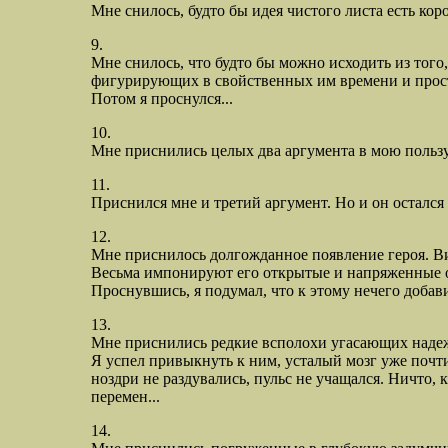
Мне снилось, будто бы идея чистого листа есть кор
9.
Мне снилось, что будто бы можно исходить из тог
фигурирующих в свойственных им времени и простр
Потом я проснулся...
10.
Мне приснились целых два аргумента в мою пользу, 
11.
Приснился мне и третий аргумент. Но и он остался т
12.
Мне приснилось долгожданное появление героя. Вид
Весьма импонируют его открытые и напряженные 
Проснувшись, я подумал, что к этому нечего добави
13.
Мне приснились редкие всполохи угасающих надежд.
Я успел привыкнуть к ним, усталый мозг уже почти
ноздри не раздувались, пульс не учащался. Ничто, 
перемен...
14.