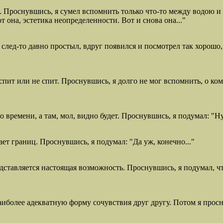
 Проснувшись, я сумел вспомнить только что-то между водою и
 она, эстетика неопределенности. Вот и снова она..."
и след-то давно простыл, вдруг появился и посмотрел так хорошо,
спит или не спит. Проснувшись, я долго не мог вспомнить, о ком
 времени, а там, мол, видно будет. Проснувшись, я подумал: "Ну 
ет границ. Проснувшись, я подумал: "Да уж, конечно..."
ставляется настоящая возможность. Проснувшись, я подумал, чт
аиболее адекватную форму сочувствия друг другу. Потом я просну