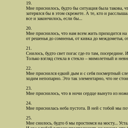
19.
Мне приснилось, будто бы ситуация была такова, чт
затерялся бы в этом скрежете. А те, кто и расслы
все и закончилось, если бы...
20.
Мне приснилось, что нам всем жить приходится на о
от решенья до сомненья, от кивка до междометья, от
21.
Снилось, будто свет погас где-то там, посередине.
Только взгляд стекла в стекло – мимолетный и невн
22.
Мне приснился едкий дым и с себя посмертный слепо
ходим непопарно. Это так элементарно, что не стоит
23.
Мне приснилось, что в ночи сердце вынуто из ножен
24.
Мне приснилась неба пустота. В ней с тобой мы поте
25.
Мне снилось, будто б мы простимся на мосту... Уст