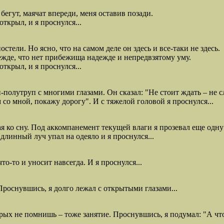
бегут, маячат впереди, меня оставив позади.
ткрыл, и я проснулся...
стели. Но ясно, что на самом деле он здесь и все-таки не здесь.
прежде, что нет прибежища надежде и непредвзятому уму.
ткрыл, и я проснулся...
олутруп с многими глазами. Он сказал: "Не стоит ждать – не сл
 со мной, покажу дорогу". И с тяжелой головой я проснулся...
я ко сну. Под аккомпанемент текущей влаги я прозевал еще одну
длинный луч упал на одеяло и я проснулся...
то-то и уносит навсегда. И я проснулся...
роснувшись, я долго лежал с открытыми глазами...
рых не помнишь – тоже занятие. Проснувшись, я подумал: "А чт