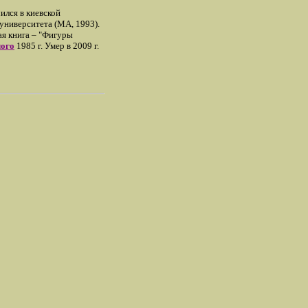
ился в киевской
университета (MA, 1993).
ая книга – "Фигуры
лого
1985 г. Умер в 2009 г.