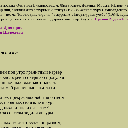
 в поселке Ольга под Владивостоком. Жил в Киеве, Донецке, Москве, Кёльне, уч
демии, окончил Литературный институт (1982) и аспирантуру Стэнфордского 
я – поэма "Новогодние строчки" в журнале "Литературная учеба" (1984), перв
ереводил поэзию с английского, украинского и др. Лауреат
Премии Андрея Бе
а Давыдова
я Шевелева
 т о ч к а
овен под утро гранитный карьер
а я вдоль реки совершаю прогулки,
рищ ночных вылезают наверх
ута жаб расписные шкатулки.
ошек прекрасных набиты битком
е, нервные, склизкие шкуры.
дрожали под их языком?
 за советом ходили авгуры.
льных пугает трескучий разлом,
ся всплеска цветная корона,