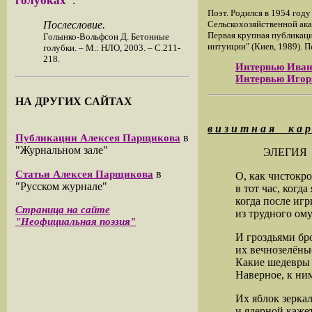
голубках"
:
Поэт. Родился в 1954 году
Послесловие.
Сельскохозяйственной ака
Первая крупная публикаци
Голынко-Вольфсон Д. Бетонные
интуиции" (Киев, 1989). П
голубки. – М.: НЛО, 2003. – С.211-
218.
Интервью Иван
Интервью Игор
НА ДРУГИХ САЙТАХ
в и з и т н а я к а р
в
Публикации Алексея Парщикова
"Журнальном зале"
ЭЛЕГИЯ
в
Статьи Алексея Парщикова
О, как чистокр
"Русском журнале"
в тот час, когд
когда после иг
Страница на сайте
из трудного ом
"Неофициальная поэзия"
И гроздьями бр
их вечнозелёны
Какие шедевры 
Наверное, к ним
Их яблок зерка
и ядерной кажет