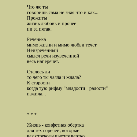
Что же ты
говоришь сама не зная что и как...
Прожиты
жизнь любовь и прочее
ни за пятак.
Реченька
мимо жизни и мимо любви течет.
Неизре́ченный
смысл речи изувеченной
весь наперечет.
Сталось ли
то чего ты чаяла и ждала?
К старости
когда тую рифму "младости - радости"
изжила...
* * *
Жизнь - конфетная обертка
для тех горечей, которые
как стрекозы вьются вертко