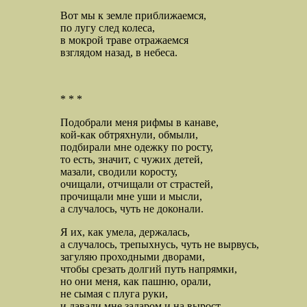
Вот мы к земле приближаемся,
по лугу след колеса,
в мокрой траве отражаемся
взглядом назад, в небеса.
* * *
Подобрали меня рифмы в канаве,
кой-как обтряхнули, обмыли,
подбирали мне одежку по росту,
то есть, значит, с чужих детей,
мазали, сводили коросту,
очищали, отчищали от страстей,
прочищали мне уши и мысли,
а случалось, чуть не доконали.
Я их, как умела, держалась,
а случалось, трепыхнусь, чуть не вырвусь,
загуляю проходными дворами,
чтобы срезать долгий путь напрямки,
но они меня, как пашню, орали,
не сымая с плуга руки,
и давали мне задаром и на вырост