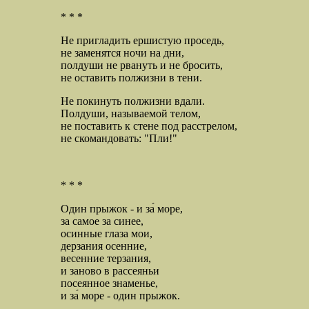
* * *
Не пригладить ершистую проседь,
не заменятся ночи на дни,
полдуши не рвануть и не бросить,
не оставить полжизни в тени.
Не покинуть полжизни вдали.
Полдуши, называемой телом,
не поставить к стене под расстрелом,
не скомандовать: "Пли!"
* * *
Один прыжок - и за́ море,
за самое за синее,
осинные глаза мои,
дерзания осенние,
весенние терзания,
и заново в рассеяньи
посеянное знаменье,
и за́ море - один прыжок.