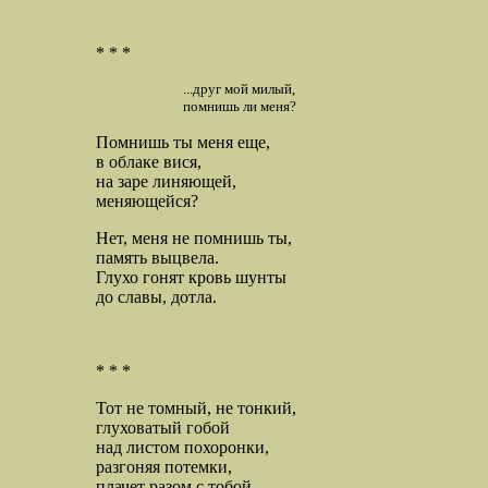
* * *
...друг мой милый,
помнишь ли меня?
Помнишь ты меня еще,
в облаке вися,
на заре линяющей,
меняющейся?
Нет, меня не помнишь ты,
память выцвела.
Глухо гонят кровь шунты
до славы, дотла.
* * *
Тот не томный, не тонкий,
глуховатый гобой
над листом похоронки,
разгоняя потемки,
плачет разом с тобой.