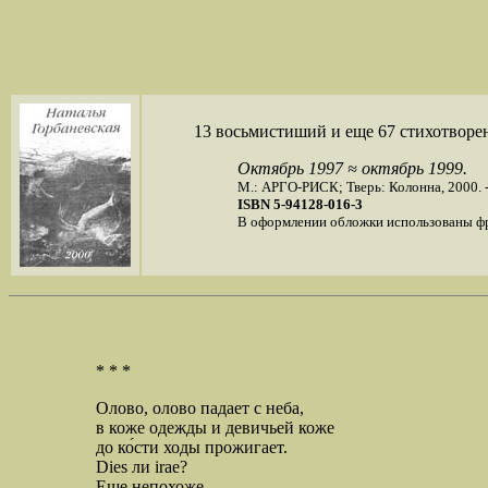
13 восьмистиший и еще 67 стихотворе
Октябрь 1997 ≈ октябрь 1999.
М.: АРГО-РИСК; Тверь: Колонна, 2000. -
ISBN 5-94128-016-3
В оформлении обложки использованы фр
* * *
Олово, олово падает с неба,
в коже одежды и девичьей коже
до ко́сти ходы прожигает.
Dies ли irae?
Еще непохоже.