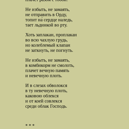
Не избыть, не замаять,
не отправить в Орду,
топит на́ сердце наледь,
тает льдинкой во рту.
Хоть заплакан, проплакан
во всю чахлую грудь,
но колеблемый клапан
не заткнуть, не погнуть.
Не избыть, не замаять,
в комбикорм не смолоть,
плачет вечную память
и невечную плоть.
И в слезах обволокся
в ту невечную плоть,
каковою облекся
и от коей совлекся
среди облак Господь.
* * *