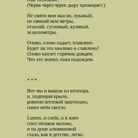
(Червь через череп дыру прожирает.)
Не смяти мои мысли, лукавый,
не сминай мои метры,
отхиляй, гугнивый, кулявый,
за километры.
Олово, олово падает, плавлено.
Будет ли это хвалимо и славлено?
Олово каплет горячим дождем.
Что это значит, пока подождем.
* * *
Вот мы и вышли из штопора,
и, подпирая крыло,
ровною штопкой заштопано,
синее небо светло.
Lumen, и coelis, и в инее
спит облаков молоко,
и на душе алюминевой
стало, как в детстве, легко.