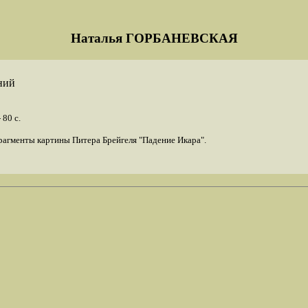
Наталья ГОРБАНЕВСКАЯ
ний
 80 с.
агменты картины Питера Брейгеля "Падение Икара".