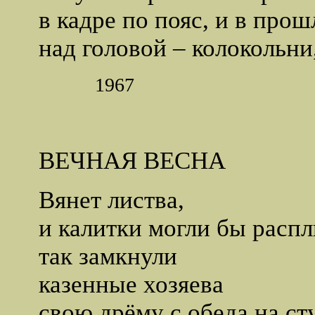
в кадре по пояс, и в про
над головой – колокольни,
1967
ВЕЧНАЯ ВЕСНА
Вянет листва,
и калитки могли бы расп
так замкнули
казенные хозяевa
свою дрёму с обеда на сту