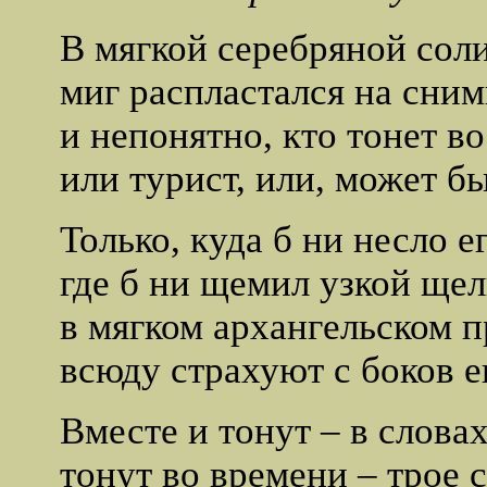
В мягкой серебряной сол
миг распластался на сним
и непонятно, кто тонет во
или турист, или, может б
Только, куда б ни несло е
где б ни щемил узкой щел
в мягком архангельском п
всюду страхуют с боков ег
Вместе и тонут – в словах
тонут во времени – трое 