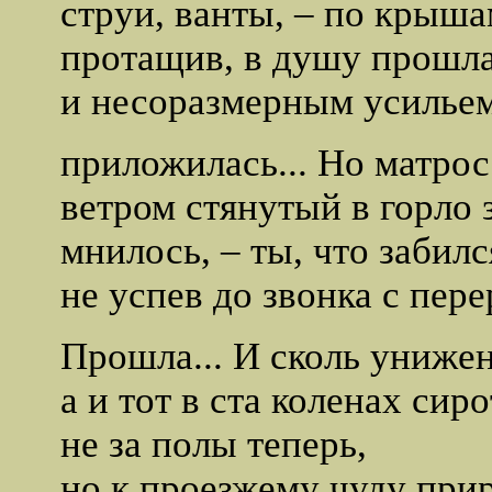
струи, ванты, – по крыш
протащив, в душу прошл
и несоразмерным усилье
приложилась... Но матрос
ветром стянутый в горло з
мнилось, – ты, что забилс
не успев до звонка с пере
Прошла... И сколь унижен
а и тот в ста коленах сир
не за полы теперь,
но к проезжему чуду прир