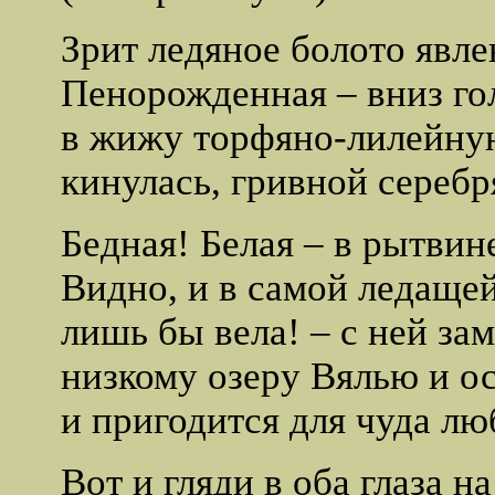
Зрит ледяное болото явле
Пенорожденная – вниз го
в жижу торфяно-лилейную
кинулась, гривной серебр
Бедная! Белая – в рытвине
Видно, и в самой ледащей
лишь бы вела! – с ней з
низкому озеру Вялью и о
и пригодится для чуда лю
Вот и гляди в оба глаза н