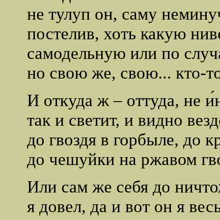
не тулуп он, саму немин
постелив, хоть какую нив
самодельную или по случ
но свою же, свою... кто-т
И откуда ж – оттуда, не и́
так и светит, и видно везд
до гвоздя в горбыле, до 
до чешуйки на ржавом гв
Или сам же себя до ничт
я довел, да и вот он я весь