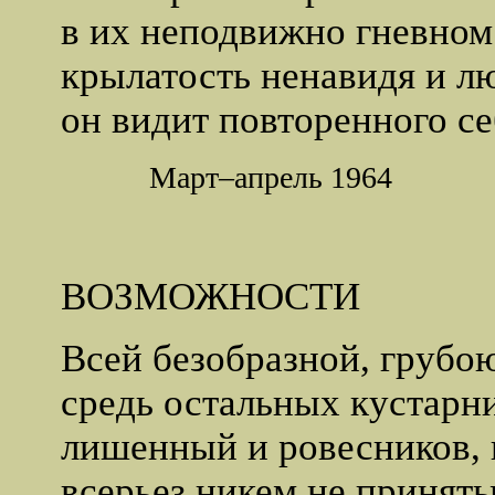
в их неподвижно гневном
крылатость ненавидя и л
он видит повторенного се
Март–апрель 1964
ВОЗМОЖНОСТИ
Всей безобразной, грубою
средь остальных кустарн
лишенный и ровесников, 
всерьез никем не принят