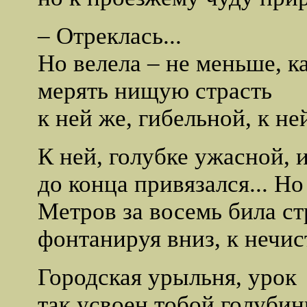
– Отреклась...
Но велела – не меньше, к
мерять нищую страсть
к ней же, гибельной, к не
К ней, голубке ужасной, и
до конца привязался... Но
Метров зa восемь била ст
фонтанируя вниз, к нечис
Городская урыльня, урок
так усвоен тобой голубин