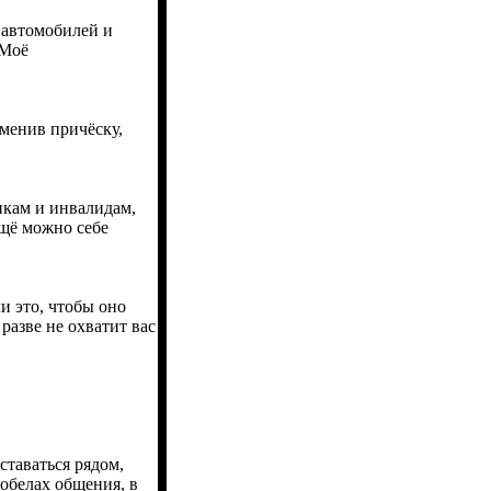
 автомобилей и
 Моё
сменив причёску,
икам и инвалидам,
ещё можно себе
и это, чтобы оно
 разве не охватит вас
таваться рядом,
робелах общения, в