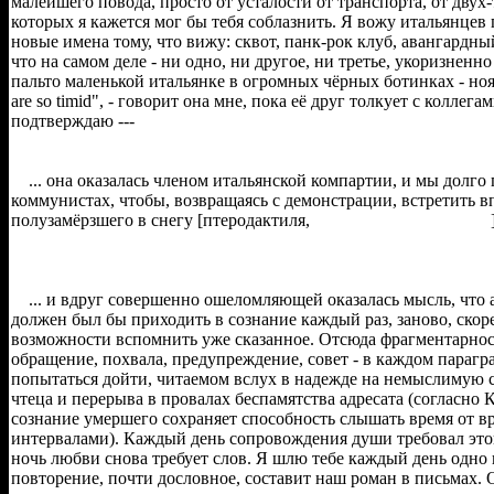
малейшего повода, просто от усталости от транспорта, от двух-
которых я кажется мог бы тебя соблазнить. Я вожу итальянцев 
новые имена тому, что вижу: сквот, панк-рок клуб, авангардный
что на самом деле - ни одно, ни другое, ни третье, укоризненн
пальто маленькой итальянке в огромных чёрных ботинках - нояб
are so timid", - говорит она мне, пока её друг толкует с коллега
подтверждаю ---
... она оказалась членом итальянской компартии, и мы долго 
коммунистах, чтобы, возвращаясь с демонстрации, встретить в
полузамёрзшего в снегу [птеродактиля, ]. 
... и вдруг совершенно ошеломляющей оказалась мысль, что а
должен был бы приходить в сознание каждый раз, заново, скоре
возможности вспомнить уже сказанное. Отсюда фрагментарност
обращение, похвала, предупреждение, совет - в каждом парагр
попытаться дойти, читаемом вслух в надежде на немыслимую
чтеца и перерыва в провалах беспамятства адресата (согласно 
сознание умершего сохраняет способность слышать время от в
интервалами). Каждый день сопровождения души требовал этог
ночь любви снова требует слов. Я шлю тебе каждый день одно 
повторение, почти дословное, составит наш роман в письмах. 