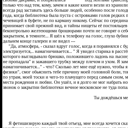
только что над тем, кому, зачем и какие книги везли из хранили
всегда рад заставать здесь больше людей, особенно после голод
года, когда библиотека была пуста с островками голов редких
чечевицей в буфете, не по карману никому. Сейчас по середин
принимает свой прежний вид, и тайны нищеты её постояльцев
беконтрольно желтеющими брошюрами почти не говорят о себе
закрытием, в темноте... Я шёл к телефону на голос, глухо бубн
дальнем конце галереи и не видел ---
"Да, атмосфера, - сказал вдруг голос, когда я поравнялся с буд
электризуется,.. намагничивается... " Я увидел старика в расст
которого выглядывало брюшко, положившего ладонь на лысин
не пропадала" и зажавшего трубку между плечом и ухом. Я заме
намагничивается..." - что? Сколько лет мне ещё нужно, чтобы я
физики", смог обьяснить тебе причину моей головной боли, тог
по утрам, моей тоски и чего-то плачущего перед самым сном, 
места рождения и любви. Он ушёл, и я долго не мог набрать но
звонок о закрытии библиотеки вечное московское не туда попа
Ты дождёшься мен
Я фетишизирую каждый твой отъезд, мне всегда хочется сказ