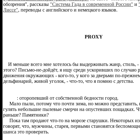
обозрения", рассказы
"Система Гада в современной России"
и
Лиссе"
, переводы с английского и немецкого языков.
PROXY
И меньше всего мне хотелось бы выдерживать жанр, стиль, - г
этого? Письмо-не-дойдёт, я ищу среди ускоривших по случаю 
движения окружающих - кого-то, у кого за дверьми по-прежнем
дельфинарий, живой уголок, - что-то, что я помню с детства.
: оторопевший от собственной бедности город.
Мало пыли, потому что почти зима, но можно представить, к
гулять небольшие пылевые смерчи на опустевших пощадках. Чт
раньше? Памятники?
Пока там продают что-то на морозе старушки. Некоторых из
говорят, что, мужчины, старея, первыми становятся беспомощн
шанса это проверить.