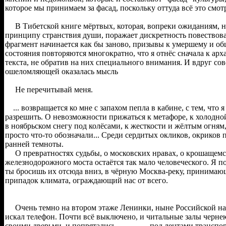
которое мы принимаем за фасад, поскольку оттуда всё это смотр
В Тибетской книге мёртвых, которая, вопреки ожиданиям, не
принципу странствия души, поражает дискретность повествов
фрагмент начинается как бы заново, призывы к умершему и об
состояния повторяются многократно, что я отнёс сначала к ар
текста, не обратив на них специального внимания. И вдруг со
ошеломляющей оказалась мысль
Не перечитывай меня.
... возвращается ко мне с запахом пепла в кабине, с тем, что я
разрешить. О невозможности прижаться к метафоре, к холодн
в ноябрьском снегу под колёсами, к жесткости и жёлтым огням,
просто что-то обозначали... Среди сердитых окликов, окриков 
ранней темноты.
О превратностях судьбы, о московских нравах, о крошащемся н
железнодорожного моста остаётся так мало человеческого. Я по
ты бросишь их отсюда вниз, в чёрную Москва-реку, принима
припадок климата, ограждающий нас от всего.
Очень темно на втором этаже Ленинки, ныне Российской нац
искал телефон. Почти всё выключено, и читальные залы чернеют
своими дверьми, и попрятались под лентами транспорт