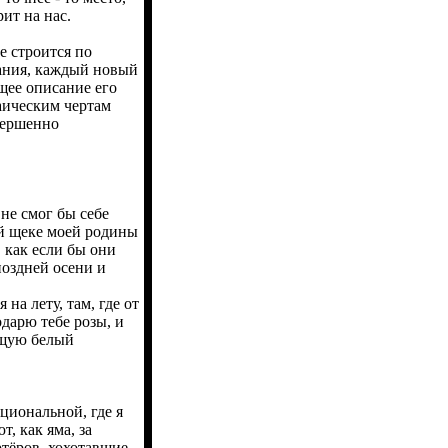
ит на нас.
 строится по
ания, каждый новый
щее описание его
хаическим чертам
вершенно
 не смог бы себе
ой щеке моей родины
 как если бы они
поздней осени и
а лету, там, где от
дарю тебе розы, и
ющую белый
иональной, где я
, как яма, за
ёров, хохотавшие