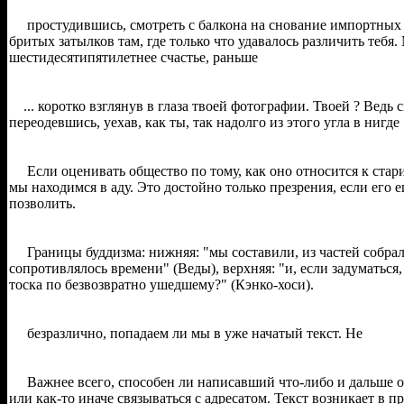
простудившись, смотреть с балкона на снование импортных
бритых затылков там, где только что удавалось различить тебя.
шестидесятипятилетнее счастье, раньше
... коротко взглянув в глаза твоей фотографии. Твоей ? Ведь 
переодевшись, уехав, как ты, так надолго из этого угла в нигде
Если оценивать общество по тому, как оно относится к стар
мы находимся в аду. Это достойно только презрения, если его 
позволить.
Границы буддизма: нижняя: "мы составили, из частей собрал
сопротивлялось времени" (Веды), верхняя: "и, если задуматься,
тоска по безвозвратно ушедшему?" (Кэнко-хоси).
безразлично, попадаем ли мы в уже начатый текст. Не
Важнее всего, способен ли написавший что-либо и дальше ос
или как-то иначе связываться с адресатом. Текст возникает в п