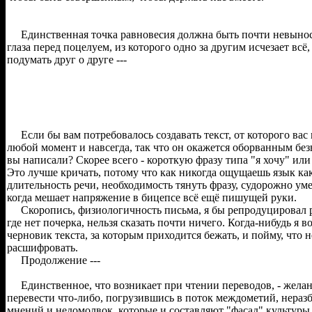
Единственная точка равновесия должна быть почти невыноси
глаза перед поцелуем, из которого одно за другим исчезает всё
подумать друг о друге ---
Если бы вам потребовалось создавать текст, от которого вас 
любой момент и навсегда, так что он окажется оборванным без
вы написали? Скорее всего - короткую фразу типа "я хочу" или 
Это лучше кричать, потому что как никогда ощущаешь язык как 
длительность речи, необходимость тянуть фразу, судорожно ум
когда мешает напряжение в бицепсе всё ещё пишущей руки.
Скоропись, физиологичность письма, я бы репродуцировал р
где нет почерка, нельзя сказать почти ничего. Когда-нибудь я в
черновик текста, за которым приходится бежать, и пойму, что н
расшифровать.
Продолжение ---
Единственное, что возникает при чтении переводов, - жела
перевести что-либо, погрузившись в поток междометий, нераз
мнений и недомолвок, которые и составляют "фасад" культуры, 