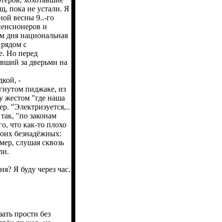
щ, пока не устали. Я
ной весны 9..-го
 пенсионеров и
ам дня национальная
 рядом с
. Но перед
ивший за дверьми на
кой, -
ёгнутом пиджаке, из
у жестом "где наша
р. "Электризуется,..
 так, "по законам
о, что как-то плохо
моих безнадёжных:
мер, слушая сквозь
ли.
я? Я буду через час.
ать прости без