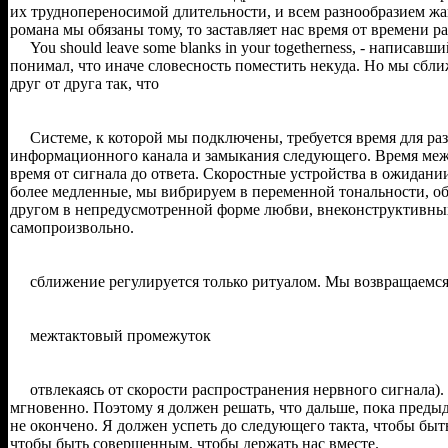
их труднопереносимой длительности, и всем разнообразием жа
романа мы обязаны тому, то заставляет нас время от времени ра
You should leave some blanks in your togetherness, - написавши
понимал, что иначе словесность поместить некуда. Но мы сбл
друг от друга так, что
Системе, к которой мы подключены, требуется время для ра
информационного канала и замыкания следующего. Время меж
время от сигнала до ответа. Скоростные устройства в ожидани
более медленные, мы вибрируем в переменной тональности, об
другом в непредусмотренной форме любви, внеконструктивны
самопроизвольно.
сближение регулируется только ритуалом. Мы возвращаемс
межтактовый промежуток
отвлекаясь от скорости распространения нервного сигнала).
мгновенно. Поэтому я должен решать, что дальше, пока пред
не окончено. Я должен успеть до следующего такта, чтобы бы
чтобы быть совершенным, чтобы держать нас вместе.