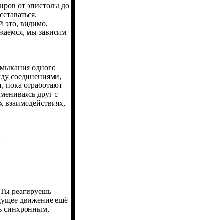
нров от эпистолы до
сставаться.
й это, видимо,
ижаемся, мы зависим
змыкания одного
ду соединениями,
и, пока отработают
мениваясь друг с
х взаимодействиях,
я
 Ты реагируешь
ыдущее движение ещё
ть синхронным,