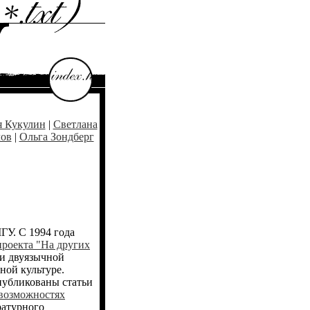
я Кукулин
|
Светлана
лов
|
Ольга Зондберг
ГУ. С 1994 года
роекта "На других
и двуязычной
ной культуре.
публикованы статьи
возможностях
ратурного