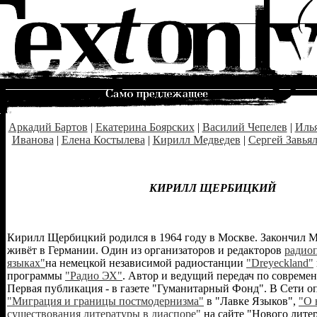
Аркадий Бартов
|
Екатерина Боярских
|
Василий Чепелев
|
Иль
Иванова
|
Елена Костылева
|
Кирилл Медведев
|
Сергей Завья
КИРИЛЛ ЩЕРБИЦКИЙ
Кирилл Щербицкий родился в 1964 году в Москве. Закончил М
живёт в Германии. Один из организаторов и редакторов
радиоп
языках"
на немецкой независимой радиостанции
"Dreyeckland"
программы
"Радио ЭХ"
. Автор и ведущий передач по современ
Первая публикация - в газете "Гуманитарный Фонд". В Сети о
"Миграция и границы постмодернизма"
в "Лавкe Языков",
"О 
существования литературы в диаспоре"
на сайте "Нового лите