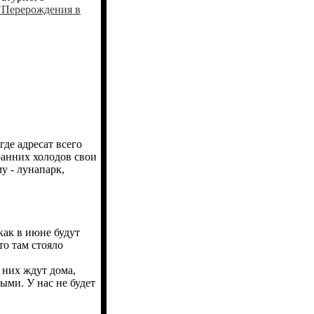
"Перерождения в
де адресат всего
ранних холодов свои
у - лунапарк,
ак в июне будут
о там стояло
 них ждут дома,
ыми. У нас не будет