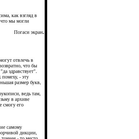
ма, как взгляд в
, что мы могли
Погаси экран
.
могут отвлечь в
возвратно, что бы
"да здравствует".
помеху, - эту
еньшая размер букв,
укописи, ведь там,
озьму в архиве
е смогу его
ние самому
борчивой дикции,
точнее - то место,