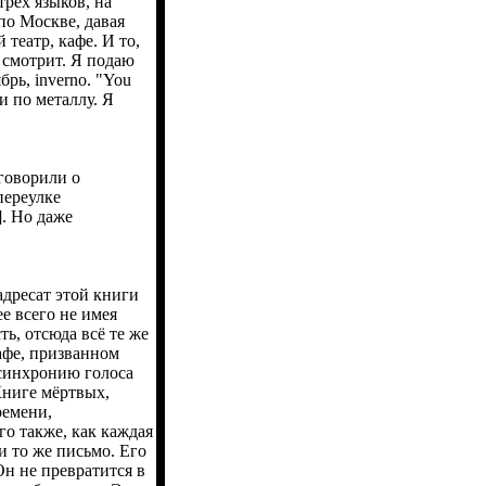
трёх языков, на
по Москве, давая
 театр, кафе. И то,
о смотрит. Я подаю
рь, inverno. "You
ми по металлу. Я
говорили о
переулке
Но даже
дресат этой книги
е всего не имея
ь, отсюда всё те же
афе, призванном
 синхронию голоса
Книге мёртвых,
ремени,
о также, как каждая
и то же письмо. Его
Он не превратится в