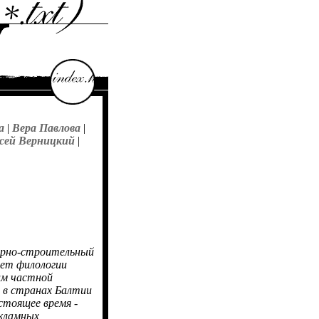
а
|
Вера Павлова
|
сей Верницкий
|
нерно-строительный
ет филологии
им частной
м в странах Балтии
стоящее время -
екламных