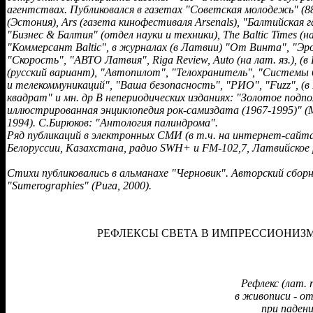
агентствах. Публиковался в газетах "Советская молодежь" (88
(Эстония), Ars (газета кинофестиваля Arsenals), "Балтийская г
"Бизнес & Балтия" (отдел науки и техники), The Baltic Times (на 
"Коммерсант Baltic", в журналах (в Латвии) "От Винта", "Эр
"Скорость", "АВТО Латвия", Riga Review, Auto (на лат. яз.), (в
(русский вариант), "Автопилот", "Телохранитель", "Системы 
и телекоммуникаций", "Ваша безопасность", "РИО", "Fuzz", (в
квадрат" и мн. др В непериодических изданиях: "Золотое подпо
иллюстрированная энциклопедия рок-самиздата (1967-1995)" (М
1994). С.Бирюков: "Антология палиндрома".
Ряд публикаций в электронных СМИ (в т.ч. на интернет-сайта
Белоруссии, Казахстана, радио SWH+ и FM-102,7, Латвийское р
Стихи публиковались в альманахе "Черновик". Авторский сбор
"Sumerographies" (Рига, 2000).
РЕФЛЕКСЫ СВЕТА В ИМПРЕССИОНИЗ
Рефлекс (лат. 
в живописи - о
при паден