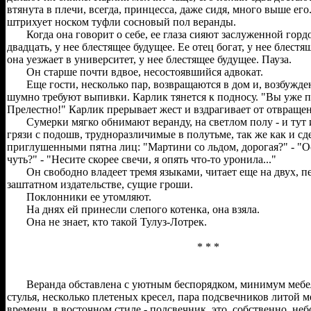
втянута в плечи, всегда, принцесса, даже сидя, много выше его
штрихует носком туфли сосновый пол веранды.
Когда она говорит о себе, ее глаза сияют заслуженной гордо
двадцать, у нее блестящее будущее. Ее отец богат, у нее блест
она уезжает в университет, у нее блестящее будущее. Пауза.
Он старше почти вдвое, несостоявшийся адвокат.
Еще гости, несколько пар, возвращаются в дом и, возбужде
шумно требуют выпивки. Карлик тянется к подносу. "Вы уже 
Прелестно!" Карлик прерывает жест и вздрагивает от отвращен
Сумерки мягко обнимают веранду, на светлом полу - и тут и
грязи с подошв, трудноразличимые в полутьме, так же как и с
приглушенными пятна лиц: "Мартини со льдом, дорогая?" - "О
чуть?" - "Несите скорее свечи, я опять что-то уронила..."
Он свободно владеет тремя языками, читает еще на двух, п
заштатном издательстве, сущие гроши.
Поклонники ее утомляют.
На днях ей принесли слепого котенка, она взяла.
Она не знает, кто такой Тулуз-Лотрек.
* * *
Веранда обставлена с уютным беспорядком, минимум мебели
стулья, несколько плетеных кресел, пара подсвечников литой 
времени, в восточном стиле - подсвечник, это, собственно, не