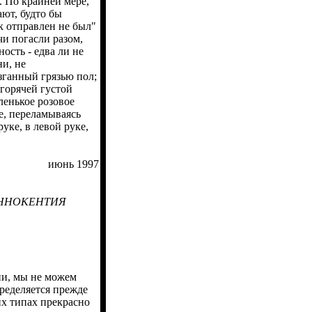
 По крайней мере,
ают, будто бы
к отправлен не был"
чи погасли разом,
ость - едва ли не
ни, не
ызганный грязью пол;
 горячей густой
ленькое розовое
те, переламываясь
уке, в левой руке,
июнь 1997
ИННОКЕНТИЯ
ии, мы не можем
пределяется прежде
их типах прекрасно