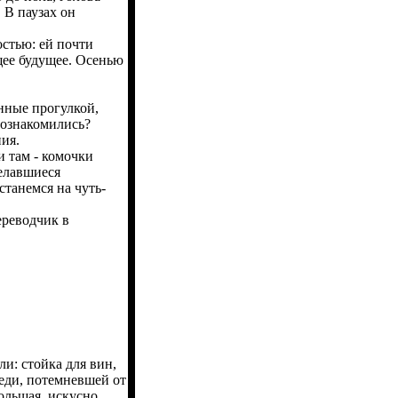
. В паузах он
стью: ей почти
ящее будущее. Осенью
нные прогулкой,
познакомились?
ия.
 там - комочки
делавшиеся
станемся на чуть-
ереводчик в
: стойка для вин,
меди, потемневшей от
большая, искусно