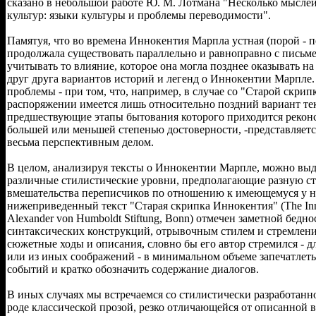
сказано в небольшой работе Ю. М. Лотмана "Несколько мысле
культур: языки культуры и проблемы переводимости".
Памятуя, что во времена Иннокентия Марпла устная (порой - п
продолжала существовать параллельно и равноправно с письм
учитывать то влияние, которое она могла позднее оказывать н
друг друга вариантов историй и легенд о Иннокентии Марпле
проблемы - при том, что, например, в случае со "Старой скрипк
распоряжении имеется лишь относительно поздний вариант тек
предшествующие этапы бытования которого приходится реконс
большей или меньшей степенью достоверности, -представляетс
весьма перспективным делом.
В целом, анализируя тексты о Иннокентии Марпле, можно выд
различные стилистические уровни, предполагающие разную ст
вмешательства переписчиков по отношению к имеющемуся у ни
нижеприведенный текст "Старая скрипка Иннокентия" (The Innoc
Alexander von Humboldt Stiftung, Bonn) отмечен заметной бедн
синтаксических конструкций, отрывочным стилем и стремлени
сюжетные ходы и описания, словно бы его автор стремился - д
или из иных соображений - в минимальном объеме запечатлеть
событий и кратко обозначить содержание диалогов.
В иных случаях мы встречаемся со стилистически разработанно
роде классической прозой, резко отличающейся от описанной 