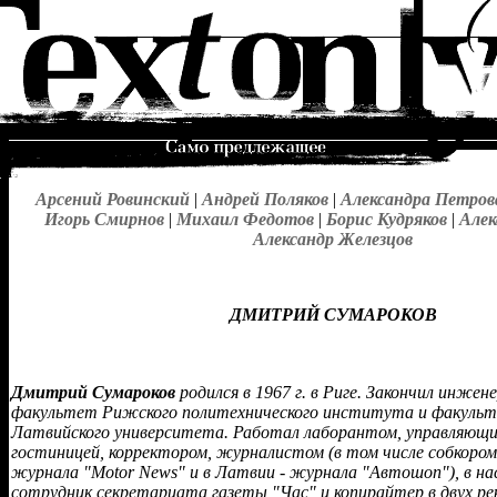
Арсений Ровинский
|
Андрей Поляков
|
Александра Петров
Игорь Смирнов
|
Михаил Федотов
|
Борис Кудряков
|
Алек
Александр Железцов
ДМИТРИЙ СУМАРОКОВ
Дмитрий Сумароков
родился в 1967 г. в Риге. Закончил инже
факультет Рижского политехнического института и факульт
Латвийского университета. Работал лаборантом, управляющ
гостиницей, корректором, журналистом (в том числе собкоро
журнала "Motor News" и в Латвии - журнала "Автошоп"), в на
сотрудник секретариата газеты "Час" и копирайтер в двух р