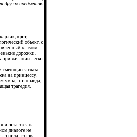
т других предметов.
арлик, крот,
логический объект, с
тавленный хламом
ренькие дорожки,
к при желании легко
 смеющиеся глаза.
ожа на принцессу,
м умна, это правда,
ящая трагедия,
они остаются на
чном диалоге не
 до пола, голова