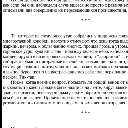
как если бы они наблюдали случившееся не просто с различных
описывали два совершенно не пересекающихся происшествия.
* * *
Те, которые на следующее утро собрались у подножия гряз
многоэтажной коробки, неохотно отмечают, что день тогда вы
жаркий, вечером, к облегчению многих, прошла гроза, а утром..
городское утро, куда ни глянь - повсюду белесое небо, капельк
конденсируются на ветровых стеклах машин, и "дворники" - ти
собирают туман в прозрачные веревочки, стекающие на капот, 
сохнущие лужицы; потом машины включают мигалки и уезжают
влажное бурое пятно на растрескавшемся асфальте, неряшлив
песком. Тик-так.
Позже, когда возник вопрос, посылать ли общий венок от вс
посылать, то какой должна быть надпись на ленте, вдруг выясн
знает его имени, неизвестно даже, каким образом он очутился 
кем был приглашен. Проведенное на месте поспешное расслед
результатов, и - слишком много переменных - венок отправлен 
* * *