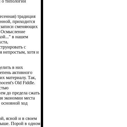
й о типологии
есенная) традиция
енной, приходится
а записи сменяющих
. Осмысление
ой..." в нашем
ста,
труировать с
я непростым, хотя и
елить в них
епень активного
х материалу. Так,
ent's Old Fiddle.
остью
ем до предела сжать
ля экономии места
 основной ход
й, ясной и в своем
выше. Порой в одном