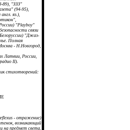
-89), "ЗЗЗ"
азета" (94-95),
англ. яз.),
отикон",
 России) "Playboy"
безопасности связи
 Белоруссии) "Джаз-
лье. Полная
осква - Н.Новгород,
х Латвии, России,
адио II).
ник стихотворений:
МЕ
reflexus - отражение)
ттенок, возникающий
ии на предмет света,