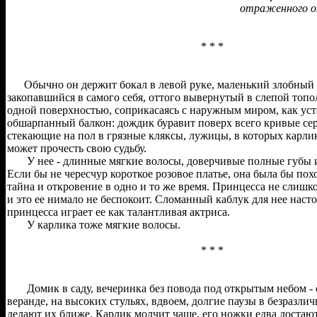
отраженного о
* * *
Обычно он держит бокал в левой руке, маленький злобный к
закопавшийся в самого себя, оттого вывернутый в слепой топо
одной поверхностью, соприкасаясь с наружным миром, как ус
обшарпанный балкон: дождик буравит поверх всего кривые се
стекающие на пол в грязные кляксы, лужицы, в которых карли
может прочесть свою судьбу.
У нее - длинные мягкие волосы, доверчивые полные губы и
Если бы не чересчур короткое розовое платье, она была бы пох
тайна и откровение в одно и то же время. Принцесса не слишко
и это ее нимало не беспокоит. Сломанный каблук для нее насто
принцесса играет ее как талантливая актриса.
У карлика тоже мягкие волосы.
* * *
Домик в саду, вечеринка без повода под открытым небом - 
веранде, на высоких стульях, вдвоем, долгие паузы в безразли
делают их ближе. Карлик молчит чаще, его ножки едва достают