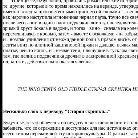
Принцессе, безусловно, нравились романтические истории.
те, другие, которые в то время находились на веранде, утвержд
именно вслед за произнесенными принцессой словами "...вено
как нарочно наступила мгновенная черная пауза, точно все све
после чего - они в один голос подчеркивают эту последовательн
зримый хруст бокала в ладони, и тогда - вино - сначала на коле
перемешиваясь с кровью, затем - вместе с осколками - на забр
и - возглас удивления от неожиданной боли в правом виске, от
ленты вниз по длинной каштановой пряди и дальше, пачкая ма
платье; чей-то вопль, и - немые тени, пляшущие в тусклом све
там, где палица подсвечника дрожит в лакированной красным р
он, кстати, действительно оказался левша.
THE INNOCENT'S OLD FIDDLE СТАРАЯ СКРИПКА 
Несколько слов к переводу "Старой скрипки..."
Будучи зачастую обречены на неудачу в восстановлении истор
забывать, что ее отражение в доступных для нас источниках о
всего типом пережившей эту историю культуры. О разных так