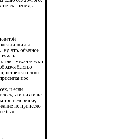
 точек зрения, а
новатой
дался липкий и
. ну, что, обычное
и тумана
к-так - механически
образуя быстро
, остается только
о присыпанное
ех, и если
илось, что никто не
на той вечеринке,
ование не принесло
не был.