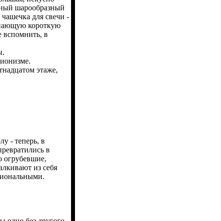
ивный шарообразный
чашечка для свечи -
инающую короткую
е вспомнить, в
ы.
ионизме.
надцатом этаже,
 - теперь, в
превратились в
о огрубевшие,
алкивают из себя
циональными.
 одно без другого,