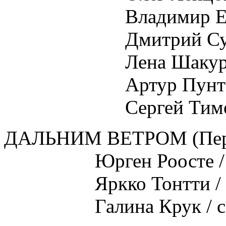
Владимир Ерм
Дмитрий Сума
Лена Шаку
Артур Пунт
Сергей Тимоф
ДАЛЬНИМ ВЕТРОМ (Пер
Юрген Роосте / c эс
Яркко Тонтти / с фи
Галина Крук / с укр