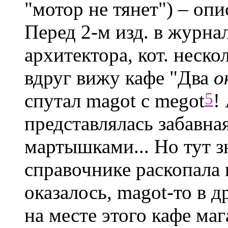
"мотор не тянет") – опи
Перед 2-м изд. в журна
архитектора, кот. неск
вдруг вижу кафе "Два
о
5
спутал magot с megot
!
представлялась забавна
мартышками... Но тут з
справочнике раскопала 
оказалось, magot-то в д
на месте этого кафе ма