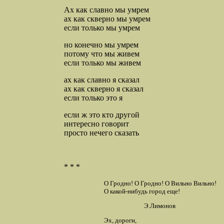
Ах как славно мы умрем
ах как скверно мы умрем
если только мы умрем
но конечно мы умрем
потому что мы живем
если только мы живем
ах как славно я сказал
ах как скверно я сказал
если только это я
если ж это кто другой
интересно говорит
просто нечего сказать
* * *
О Гродно! О Гродно! О Вильно Вильно!
О какой-нибудь город еще!
Э.Лимонов
Эх, дороги,