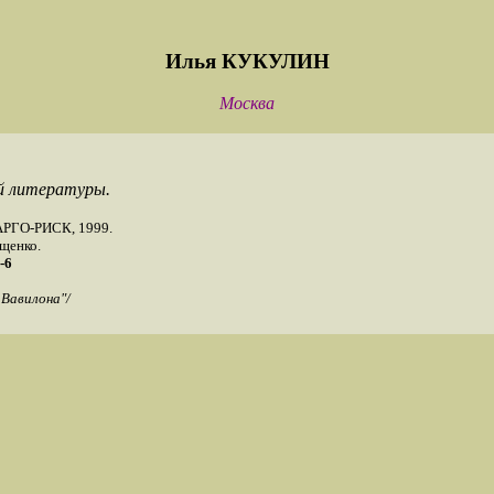
Илья КУКУЛИН
Москва
й литературы.
: АРГО-РИСК, 1999.
щенко.
-6
 Вавилона"/