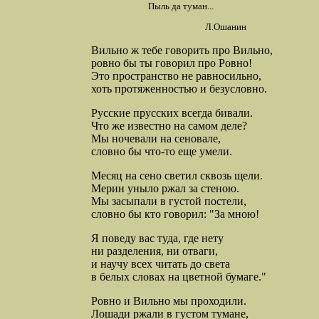
Пыль да туман...
Л.Ошанин
Вильно ж тебе говорить про Вильно,
ровно бы ты говорил про Ровно!
Это пространство не равносильно,
хоть протяженностью и безусловно.
Русские прусских всегда бивали.
Что же известно на самом деле?
Мы ночевали на сеновале,
словно бы что-то еще умели.
Месяц на сено светил сквозь щели.
Мерин уныло ржал за стеною.
Мы засыпали в густой постели,
словно бы кто говорил: "За мною!
Я поведу вас туда, где нету
ни разделения, ни отваги,
и научу всех читать до света
в белых словах на цветной бумаге."
Ровно и Вильно мы проходили.
Лошади ржали в густом тумане,