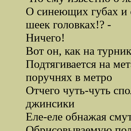
О синеющих губах и 
шеек головках!? -
Ничего!
Вот он, как на турни
Подтягивается на ме
поручнях в метро
Отчего чуть-чуть сп
джинсики
Еле-еле обнажая смут
Обрисовываемую по