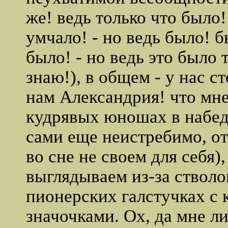
же! ведь только что было! 
умчало! - но ведь было! б
было! - но ведь это было т
знаю!), в общем - у нас ст
нам Александрия! что мне
кудрявых юношах в набед
сами еще неистребимо, от
во сне не своем для себя),
выглядываем из-за стволо
пионерских галстучках с
значочками. Ох, да мне ли