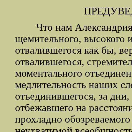
ПРЕДУВ
Что нам Александрия?!
щемительного, высокого 
отвалившегося как бы, вер
отвалившегося, стремите
моментального отъедине
медлительность наших сл
отъединившегося, за дни,
отбежавшего на расстоян
прохладно обозреваемог
неухватимой всеобщности