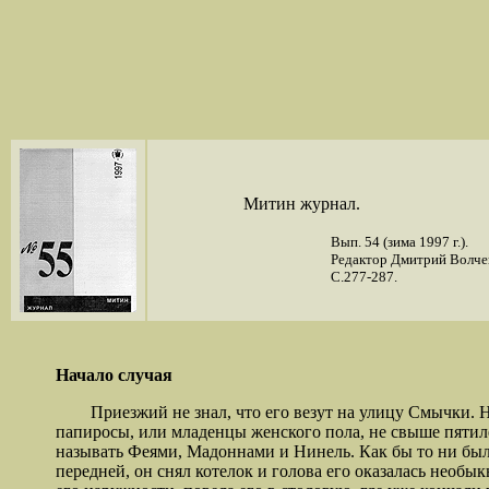
Митин журнал.
Вып. 54 (зима 1997 г.).
Редактор Дмитрий Волчек
С.277-287.
Начало случая
Приезжий не знал, что его везут на улицу Смычки. Не 
папиросы, или младенцы женского пола, не свыше пятиле
называть Феями, Мадоннами и Нинель. Как бы то ни был
передней, он снял котелок и голова его оказалась необ