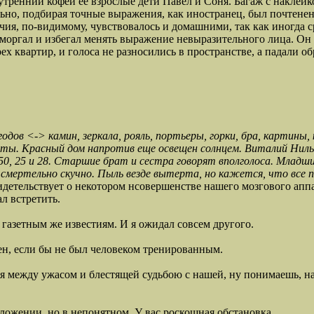
 утренний кофей ее взрослые дети Павел и Соня. Багаж с наклейк
ьно, подбирая точные выражения, как иностранец, был почтенен
, по-видимому, чувствовалось и домашними, так как иногда ср
 моргал и избегал менять выражение невыразительного лица. Он
ех квартир, и голоса не разносились в пространстве, а падали об
 <-> камин, зеркала, рояль, портьеры, горки, бра, картины, к
ты. Красный дом напротив еще освещен солнцем. Виталий Нилыч
0, 25 и 28. Старшие брат и сестра говорят вполголоса. Младши
й смертельно скучно. Пыль везде вытерта, но кажется, что все
детельствует о некотором нсовершенстве нашего мозгового аппар
ал встретить.
о газетным же известиям. И я ожидал совсем другого.
ен, если бы не был человеком тренированным.
лся между ужасом и блестящей судьбою с нашей, ну понимаешь, на
ложении, но в непонятном. У вас роскошная обстановка...