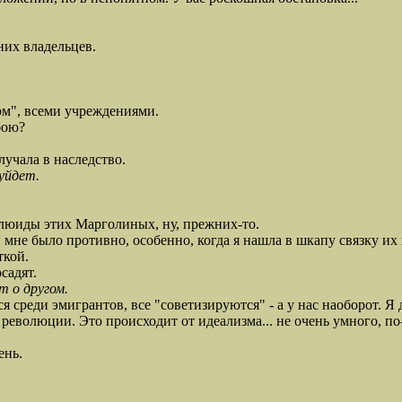
них владельцев.
м", всеми учреждениями.
бою?
лучала в наследство.
 уйдет.
 флюиды этих Марголиных, ну, прежних-то.
мне было противно, особенно, когда я нашла в шкапу связку их 
ткой.
садят.
т о другом.
ся среди эмигрантов, все "советизируются" - а у нас наоборот. 
революции. Это происходит от идеализма... не очень умного, по
ень.