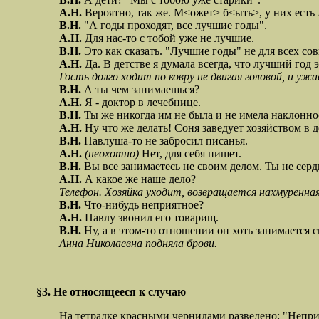
А.Н.
Вероятно, так же. М<ожет> б<ыть>, у них есть
В.Н.
"А годы проходят, все лучшие годы".
А.Н.
Для нас-то с тобой уже не лучшие.
В.Н.
Это как сказать. "Лучшие годы" не для всех со
А.Н.
Да. В детстве я думала всегда, что лучший год 
Гость долго ходит по ковру не двигая головой, и у
В.Н.
А ты чем занимаешься?
А.Н.
Я - доктор в лечебнице.
В.Н.
Ты же никогда им не была и не имела наклонно
А.Н.
Ну что же делать! Соня заведует хозяйством в д
В.Н.
Павлуша-то не забросил писанья.
А.Н.
(неохотно)
Нет, для себя пишет.
В.Н.
Вы все занимаетесь не своим делом. Ты не серди
А.Н.
А какое же наше дело?
Телефон. Хозяйка уходит, возвращается нахмуренная
В.Н.
Что-нибудь неприятное?
А.Н.
Павлу звонил его товарищ.
В.Н.
Ну, а в этом-то отношении он хоть занимается 
Анна Николаевна подняла брови.
§3. Не относящееся к случаю
На тетрадке красными чернилами разведено: "Неприкос