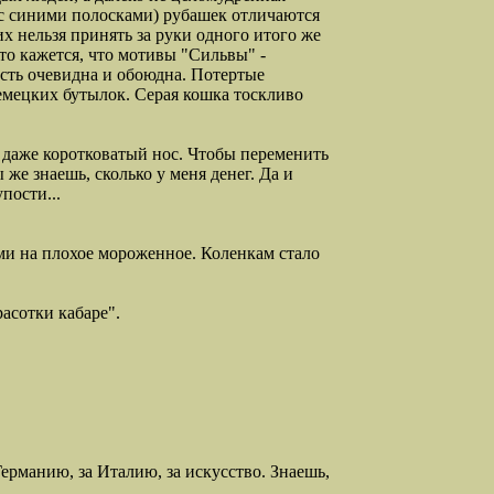
е с синими полосками) рубашек отличаются
их нельзя принять за руки одного итого же
что кажется, что мотивы "Сильвы" -
ость очевидна и обоюдна. Потертые
емецких бутылок. Серая кошка тоскливо
 даже коротковатый нос. Чтобы переменить
 же знаешь, сколько у меня денег. Да и
пости...
и на плохое мороженное. Коленкам стало
асотки кабаре".
ерманию, за Италию, за искусство. Знаешь,