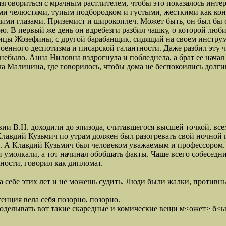
азговориться с мрачным растлителем, чтобы это показалось инте
ми челюстями, тупым подбородком и густыми, жесткими как ко
ми глазами. Приземист и широкоплеч. Может быть, он был бы с
ою. В первый же день он вдребезги разбил чашку, о которой лю
ицы Жозефины, с другой барабанщик, сидящий на своем инструм
енного деспотизма и писарской галантности. Даже разбил эту ч
 небыло. Анна Ниловна вздрогнула и побледнела, а брат ее начал
ча Малинина, где говорилось, чтобы дома не беспокоились долг
 В.Н. доходили до эпизода, считавшегося высшей точкой, всем
, Клавдий Кузьмич по утрам должен был разогревать свой ночной
ор. А Клавдий Кузьмич был человеком уважаемым и профессором. 
 умолкали, а тот начинал обобщать факты. Чаще всего собесед
ности, говорил как дипломат.
а себе этих лет и не можешь судить. Люди были жалки, противны
енция вела себя позорно, позорно.
оделывать вот такие скаредные и комические вещи м<ожет> б<ыть