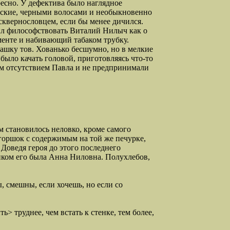
ресно. У дефектива было наглядное
нские, черными волосами и необыкновенно
квернословцем, если бы менее дичился.
бил философствовать Виталий Нилыч как о
енте и набивающий табаком трубку.
ашку тов. Хованько бесшумно, но в мелкие
 было качать головой, приготовляясь что-то
им отсутствием Павла и не предпринимали
 становилось неловко, кроме самого
 горшок с содержимым на той же печурке,
Доведя героя до этого последнего
ником его была Анна Ниловна. Полухлебов,
, смешны, если хочешь, но если со
> труднее, чем встать к стенке, тем более,