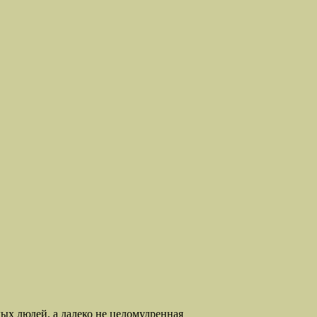
х людей, а далеко не целомудренная