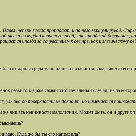
вел теперь всегда пропадает, и на него махнули рукой. Софь
одически и скорбно кивает головой, как китайский болванчик, 
ащается иногда за сочувствием к сестре, как к элегическому пе
 благотворная среда мало на него воздействовала, так что его п
нок развитой. Даже самый этот печальный случай, из-за которог
тся, улыбка до поверхности не доходит, но намечается пошлова
м же лишать невинности малолетних. Может быть, он и других т
объясняешь?
понимаю. Куда же бы ты его направила?