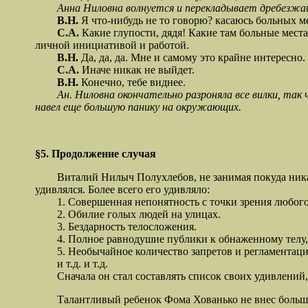
Анна Ниловна волнуется и перекладывает дребезжащ
В.Н.
Я что-нибудь не то говорю? касаюсь больных ме
С.А.
Какие глупости, дядя! Какие там больные места
личной инициативой и работой.
В.Н.
Да, да, да. Мне и самому это крайне интересно.
С.А.
Иначе никак не выйдет.
В.Н.
Конечно, тебе виднее.
Ан. Ниловна окончательно разроняла все вилки, так 
навел еще большую панику на окружающих.
§5. Продолжение случая
Виталий Нилыч Полухлебов, не занимая покуда никаког
удивлялся. Более всего его удивляло:
1. Совершенная непонятность с точки зрения любого я
2. Обилие голых людей на улицах.
3. Бездарность телосложения.
4. Полное равнодушие публики к обнаженному телу, ко
5. Необычайное количество запретов и регламентаци
и т.д. и т.д.
Сначала он стал составлять список своих удивлений, 
Талантливый ребенок Фома Хованько не внес большой п