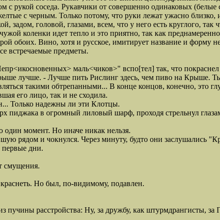
дом с рукой соседа. Рукавчики от совершенно одинаковых (белы
желтые с черным. Только потому, что руки лежат ужасно близко, 
й, задом, головой, глазами, всем, что у него есть круглого, так 
 чужой коленки идет тепло и это приятно, так как преднамеренн
ой обоих. Вино, хотя и русское, имитирует название и форму н
все встречаемые предметы.
пр<икосновенных> маль<чиков>" вспо[тел] так, что покраснел
Крыше лучше. - Лучше пить Рислинг здесь, чем пиво на Крыше. Ты
вляться такими обтрепанными... В конце концов, конечно, это глу
я его лицо, так и не сходила.
.. Только надежны ли эти Клотцы.
пиджака в огромный лиловый шарф, проходя стрельнул глазам
один момент. Но иначе никак нельзя.
 рядом и чокнулся. Через минуту, будто они заслушались "Кр
 первые дни.
 смущения.
раснеть. Но был, по-видимому, подавлен.
пучины расстройства: Ну, за дружбу, как штурмдрангисты, за Г