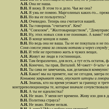
А.Н.
Она не наша.
В.Н.
Я вижу. В этом то и дело. Чья же она?
А.Н.
Я ужь не помню. Марголиных каких-то... преж
В.Н.
Но вы ее пользуетесь?
А.Н.
Очевидно. Теперь она считается нашей.
В.Н.
Ты говоришь "считается". Кем?
А.Н.
"Совхозом", "Жилтовариществом", "Домуправо
В.Н.
Ну, этих новых слов я не понимаю. А вами? то
А.Н.
В конце концов и нами.
В.Н.
Но ведь она не ваша. Ты ее не покупала и не по
Соня совсем увяла за своими нотами и через секунду
В.Н.
И тебе не противно жить в чужих вещах.
А.Н.
Живут же люди в гостинницах.
В.Н.
Там безразлично, для всех, а тут есть остаток,
А.Н.
Конечно, ты прав, Виталий. М<ожет> б<ыть> и 
В.Н.
Ты сама не замечаешь, как делаешься коммунис
А.Н.
Какое! мы на примете, нас не сегодня, завтра по
Конькова закрывает окна, опускает шторы и говори
А.Н.
Знаешь, кто на время уезжает за границу и трет
контрреволюционеры те, которые вначале сочувствовали 
В.Н.
А ты не идеалистка?
А.Н.
Не знаю. У меня нет времени. Живу изо дня в д
В.Н.
Политика страуса?
А.Н.
Не знаю. Иначе нельзя.
В.Н.
А дети? "Мы с тобою уже старики".