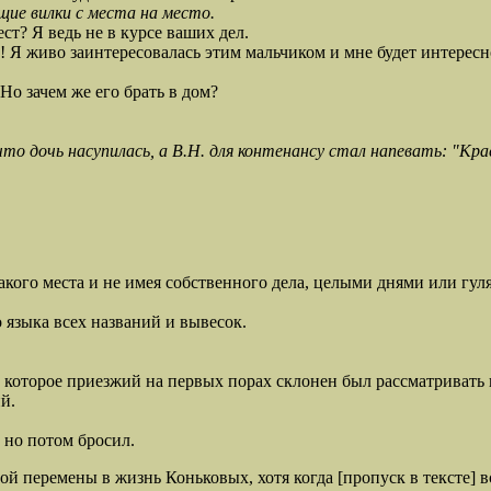
ие вилки с места на место.
ст? Я ведь не в курсе ваших дел.
! Я живо заинтересовалась этим мальчиком и мне будет интересн
 Но зачем же его брать в дом?
что дочь насупилась, а В.Н. для контенансу стал напевать: "Кр
о места и не имея собственного дела, целыми днями или гуля
зыка всех названий и вывесок.
торое приезжий на первых порах склонен был рассматривать 
й.
но потом бросил.
еремены в жизнь Коньковых, хотя когда [пропуск в тексте] вс