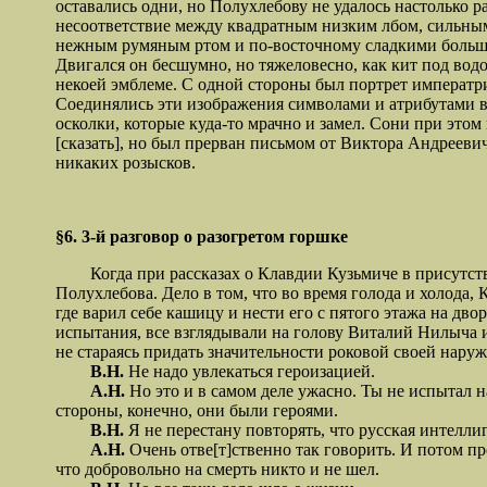
оставались одни, но Полухлебову не удалось настолько р
несоответствие между квадратным низким лбом, сильны
нежным румяным ртом и по-восточному сладкими больши
Двигался он бесшумно, но тяжеловесно, как кит под вод
некоей эмблеме. С одной стороны был портрет императр
Соединялись эти изображения символами и атрибутами во
осколки, которые куда-то мрачно и замел. Сони при этом
[сказать], но был прерван письмом от Виктора Андрееви
никаких розысков.
§6. 3-й разговор о разогретом горшке
Когда при рассказах о Клавдии Кузьмиче в присутствии
Полухлебова. Дело в том, что во время голода и холода
где варил себе кашицу и нести его с пятого этажа на дв
испытания, все взглядывали на голову Виталий Нилыча и
не стараясь придать значительности роковой своей наруж
В.Н.
Не надо увлекаться героизацией.
А.Н.
Но это и в самом деле ужасно. Ты не испытал н
стороны, конечно, они были героями.
В.Н.
Я не перестану повторять, что русская интеллиг
А.Н.
Очень отве[т]ственно так говорить. И потом пр
что добровольно на смерть никто и не шел.