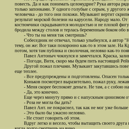
повесть. Да и как понимать целомудрие? Рука автора ря
только запонками. У одного голубые с серым, у другого 
человечка - до того они похожи. Музыкант вертит скрипко
результат морской болезни на карусели. Народу мало. От
костюмчики скрадываются молодостью и не плохой фигур
бродила между столов и терлась беременным боком обо 
- Что ты на меня так смотришь?
Собеседник не отвечал, только улыбнулся, а автор "Не
тему, он же: Все таки похоронно как-то в этом зале. На 
потом, хотя там публика и сволочная, неловко как-то поя
Павел Антоныч чокнулся и замечтался. Краска, заливша
- Погоди, Витя, скоро мы будем пить настоящий Рейн.
Другой пожал плечами. Музыкант закутавшись поверх 
еще теплее.
- Все предупреждены и подготовлены. Опасен только 
Коньков посмотрел выразительно, пожал руку, лежавшую
- Меня скорее беспокоят деньги. Не там, а с собою на
- Да, это конечно.
Еще через минуту прямо и с напускным цинизмом от
- Роза не могла бы дать?
Павел Ант. не покраснел, так как не мог уже больше к
- Это было бы ужасно неловко.
- Не стоит говорить об этом.
Вдруг легко и весело, чтобы вытащить своего друга из 
когда долго смотришь на вино...