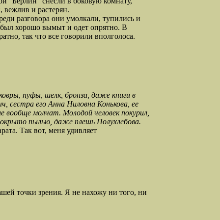
ой "Берлин" снесли в боковую комнату,
, вежлив и растерян.
еди разговора они умолкали, тупились и
 был хорошо вымыт и одет опрятно. В
ратно, так что все говорили вполголоса.
овры, пуфы, шелк, бронза, даже книги в
, сестра его Анна Ниловна Конькова, ее
е вообще молчат. Молодой человек покурил,
 покрыто пылью, даже плешь Полухлебова.
ата. Так вот, меня удивляет
шей точки зрения. Я не нахожу ни того, ни