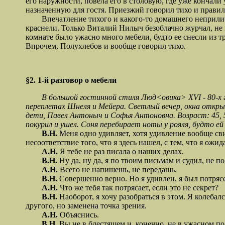
его наружности, повела его в столовую, где уже кончали
назначенную для гостя. Приезжий говорил тихо и правил
Впечатление тихого и какого-то домашнего неприличия
краснели. Только Виталий Нилыч безоблачно журчал, не
комнате было ужасно много мебели, будто ее снесли из тр
Впрочем, Полухлебов и вообще говорил тихо.
§2. 1-й разговор о мебели
В большой гостинной стиля Люд<овика> XVI - 80-х годов
переплетах Шнеля и Мейера. Светлый вечер, окна откры
дети, Павел Антоныч и Софья Антоновна. Возраст: 45, 5
покурил и ушел. Соня перебирает ноты у рояля, будто е
В.Н.
Меня одно удивляет, хотя удивление вообще сви
несоответствие того, что я здесь нашел, с тем, что я ожид
А.Н.
Я тебе не раз писала о наших делах.
В.Н.
Ну да, ну да, я по твоим письмам и судил, не п
А.Н.
Всего не напишешь, не передашь.
В.Н.
Совершенно верно. Но я удивлен, я был потряс
А.Н.
Что же тебя так потрясает, если это не секрет?
В.Н.
Наоборот, я хочу разобраться в этом. Я колеба
другого, но заменена точка зрения.
А.Н.
Объяснись.
В.Н.
Вы не в блестящем и, конечно, не в ужасном по