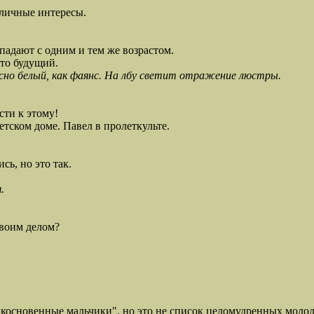
 личные интересы.
впадают с одним и тем же возрастом.
это будущий.
жасно белый, как фаянс. На лбу светит отражение люстры.
сти к этому!
етском доме. Павел в пролеткульте.
сь, но это так.
.
своим делом?
новенные мальчики", но это не список целомудренных молоды