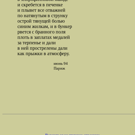
и скребется в печенке
и плывет все отважней
по натянутым в струнку
острой тянущей болью
синим жилкам, и в бункер
рвется с бранного поля
плоть в заплатах медалей
за терпенье и дали
в ней прострелены дали
как прыжки в атмосферу.
июнь 94
Париж