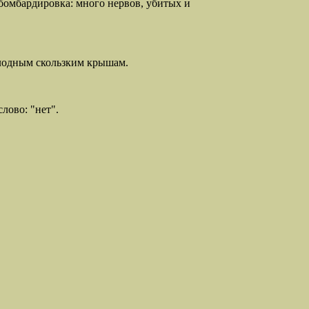
- бомбардировка: много нервов, убитых и
олодным скользким крышам.
лово: "нет".