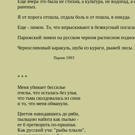
Еще вчера это была не стихия, а культура, не водопад, 
раненых.
Я от порога отошла, отдала боль и от пошла, в никуда.
Еще - лимон. То, что впрыскивают в безвкусный погас
Парижский лимон на русском черном расписном поднос
Черносливовый каракуль, шуба из кураги, рыжей лисы. Ц
Париж 1993
* * *
Меня убивает бессилье
пчелы, что осталась без улья,
что тьма сколдовалась из сини
и то, что меня обманули.
Цветов навидавшись до ряби,
пыльцою набита как пылью -
ее б претворить по-приапьи.
Как русский уча: "рыбы плыли",