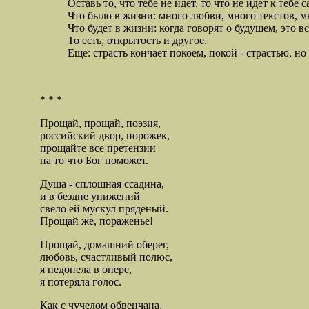
Оставь то, что тебе не идет, то что не идет к тебе с
Что было в жизни: много любви, много текстов, мн
Что будет в жизни: когда говорят о будущем, это все
То есть, открытость и другое.
Еще: страсть кончает покоем, покой - страстью, но 
* * *
Прощай, прощай, поэзия,
российский двор, порожек,
прощайте все претензии
на то что Бог поможет.
Душа - сплошная ссадина,
и в бездне унижений
свело ей мускул пряденый.
Прощай же, пораженье!
Прощай, домашний оберег,
любовь, счастливый полюс,
я недопела в опере,
я потеряла голос.
Как с чучелом обвенчана,