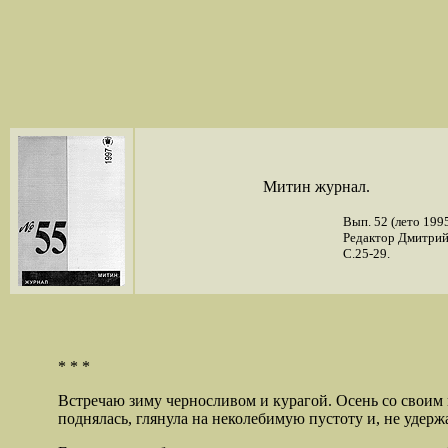
Митин журнал.
Вып. 52 (лето 1995
Редактор Дмитрий
С.25-29.
* * *
Встречаю зиму черносливом и курагой. Осень со своим 
поднялась, глянула на неколебимую пустоту и, не удерж