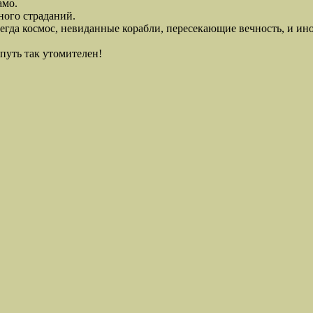
амо.
ого страданий.
гда космос, невиданные корабли, пересекающие вечность, и ин
путь так утомителен!