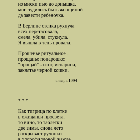
из миски пью до донышка,
мне чудилось быть женщиной
да завести ребеночка.
В Берлине стенка рухнула,
всех перетасовала,
смела, убила, стукнула.
Я вышла в тень провала.
Прошенье ритуальное -
прощанье понарошке:
"прощай" - итог, испарина,
заклятье черной кошки.
январь 1994
* * *
Как тигрица по клетке
в ожиданьи просвета,
то вино, то таблетки
две зимы, снова лето
раскрывает ручонки
в хлорофилловой жажде