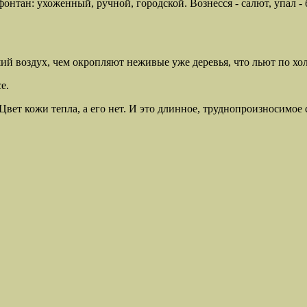
а фонтан: ухоженный, ручной, городской. Вознесся - салют, упал 
ший воздух, чем окропляют неживые уже деревья, что льют по х
е.
вет кожи тепла, а его нет. И это длинное, труднопроизносимое с