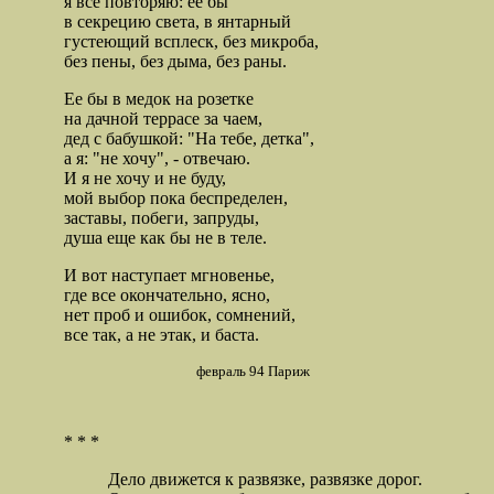
я все повторяю: ее бы
в секрецию света, в янтарный
густеющий всплеск, без микроба,
без пены, без дыма, без раны.
Ее бы в медок на розетке
на дачной террасе за чаем,
дед с бабушкой: "На тебе, детка",
а я: "не хочу", - отвечаю.
И я не хочу и не буду,
мой выбор пока беспределен,
заставы, побеги, запруды,
душа еще как бы не в теле.
И вот наступает мгновенье,
где все окончательно, ясно,
нет проб и ошибок, сомнений,
все так, а не этак, и баста.
февраль 94 Париж
* * *
Дело движется к развязке, развязке дорог.