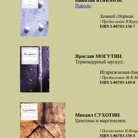
Николай КОНОНОВ
.
Пароль
:
Зимний сборник.
/ Предисловие В.Кури
ISBN 5-86793-158-7
Ярослав МОГУТИН
.
Термоядерный мускул:
Испражнения для
/ Предисловие Ж-К.М
ISBN 5-86793-149-8
Михаил СУХОТИН
.
Центоны и маргиналии.
/ Послесловие В.Некр
ISBN 5-86793-159-5