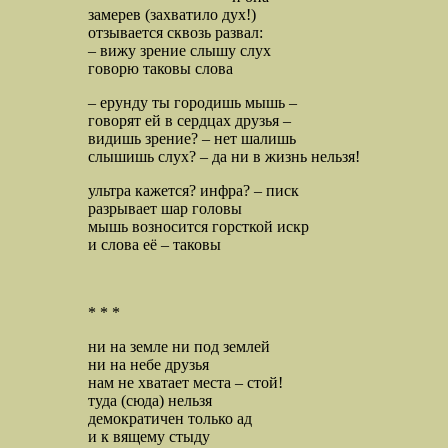
замерев (захватило дух!)
отзывается сквозь развал:
– вижу зрение слышу слух
говорю таковы слова
– ерунду ты городишь мышь –
говорят ей в сердцах друзья –
видишь зрение? – нет шалишь
слышишь слух? – да ни в жизнь нельзя!
ультра кажется? инфра? – писк
разрывает шар головы
мышь возносится горсткой искр
и слова её – таковы
* * *
ни на земле ни под землей
ни на небе друзья
нам не хватает места – стой!
туда (сюда) нельзя
демократичен только ад
и к вящему стыду