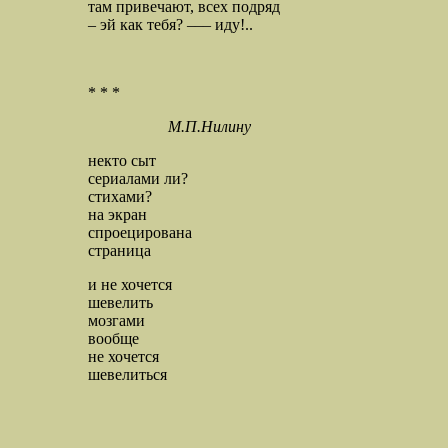
там привечают, всех подряд
– эй как тебя? ––– иду!..
* * *
М.П.Нилину
некто сыт
сериалами ли?
стихами?
на экран
спроецирована
страница
и не хочется
шевелить
мозгами
вообще
не хочется
шевелиться