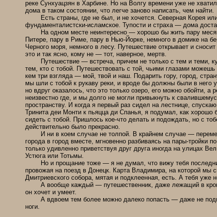
реке Сунхуацзян в Харбине. Но на Волгу времени уже не хватил
дома в таком состоянии, что легче заново написать, чем найти.
Есть страны, где не был, и не хочется. Северная Корея или
фундаменталистски-исламское. Тупости и страха — дома доста
На одном месте неинтересно — хорошо бы жить пару меся
Питере, пару в Риме, пару в Нью-Йорке, немного в домике на бе
Черного моря, немного в лесу. Путешествие открывает и сносит
это и так ясно, кому не — тот, наверное, мертв.
Путешествие — встреча, причем не только с тем и теми, куд
тем, кто с тобой. Путешествовать с той, чьими глазами можешь
кем три взгляда — мой, твой и наш. Подарить гору, город, стра
мы шли с тобой к рукаву реки, и вроде бы должны были в него 
но вдруг оказалось, что это только озеро, его можно обойти, а 
неизвестно где, и мы долго не могли привыкнуть к свалившемус
пространству. И когда я первый раз сидел на лестнице, спуска
Тринита деи Монти к пьяцца ди Спанья, я подумал, как хорошо 
сидеть с тобой. Пришлось кое-что делать и подождать, но с тоб
действительно было прекрасно.
И ни в коем случае не толпой. В крайнем случае — переме
города в город вместе, мгновенно разбиваясь на пары-тройки по
только удивленно приветствуя друг друга иногда на улицах Вел
Устюга или Тотьмы.
Но и прощание тоже — я не думал, что вижу тебя последни
провожая на поезд в Донецк. Карта Владимира, на которой мы 
Дмитриевского собора, мятая и подклеенная, есть. А тебя уже н
А вообще каждый — путешественник, даже лежащий в кров
он хочет и умеет.
А вдвоем тем более можно далеко попасть — даже не под
ноги.