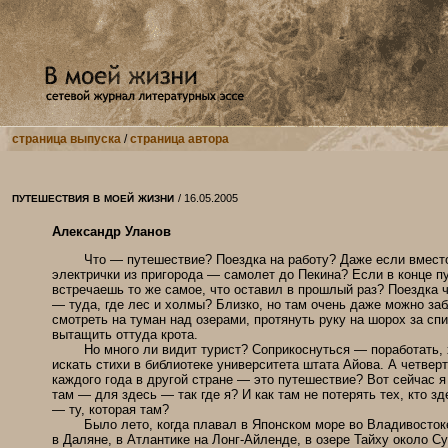
страница выпуска
/
страница автора
путешествия в моей жизни
/ 16.05.2005
Александр Уланов
Что — путешествие? Поездка на работу? Даже если вмест
электрички из пригорода — самолет до Пекина? Если в конце п
встречаешь то же самое, что оставил в прошлый раз? Поездка ч
— туда, где лес и холмы? Близко, но там очень даже можно за
смотреть на туман над озерами, протянуть руку на шорох за спи
вытащить оттуда крота.
Но много ли видит турист? Соприкоснуться — поработать, 
искать стихи в библиотеке университета штата Айова. А четверт
каждого года в другой стране — это путешествие? Вот сейчас я
там — для здесь — так где я? И как там не потерять тех, кто зд
— ту, которая там?
Было лето, когда плавал в Японском море во Владивосток
в Даляне, в Атлантике на Лонг-Айленде, в озере Тайху около С