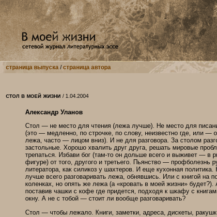
страница выпуска
/
страница автора
стол в моей жизни
/ 1.04.2004
Александр Уланов
Стол — не место для чтения (лежа лучше). Не место для писан
(это — медленно, по строчке, по слову, неизвестно где, или — 
лежа, часто — лицом вниз). И не для разговора. За столом раз
застольные. Хорошо хвалить друг друга, решать мировые проб
трепаться. Избави бог (там-то он дольше всего и выживет — в 
фигуре) от того, другого и третьего. Пьянство — профболезнь р
литератора, как силикоз у шахтеров. И еще кухонная политика. 
лучше всего разговаривать лежа, обнявшись. Или с книгой на п
коленках, но опять же лежа (а «кровать в моей жизни» будет?).
поставив чашки с кофе где придется, подходя к шкафу с книгам
окну. А не с тобой — стоит ли вообще разговаривать?
Стол — чтобы лежало. Книги, заметки, адреса, дискеты, ракушк