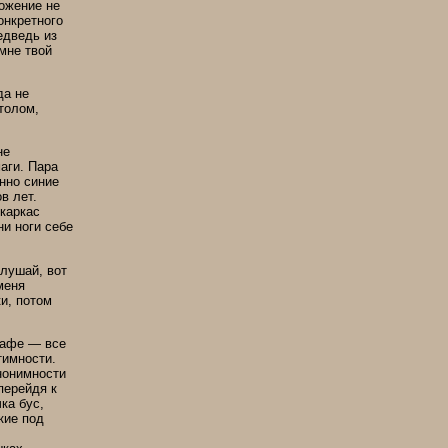
ожение не
онкретного
едведь из
мне твой
да не
столом,
не
аги. Пара
нно синие
в лет.
каркас
ни ноги себе
Слушай, вот
меня
и, потом
кафе — все
тимности.
нонимности
перейдя к
ка бус,
кие под