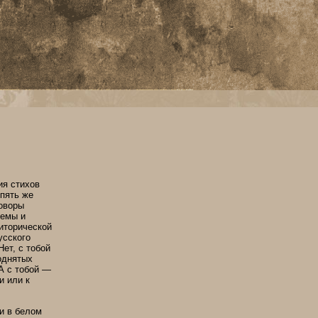
ия стихов
опять же
говоры
лемы и
риторической
усского
Нет, с тобой
однятых
 А с тобой —
и или к
и в белом