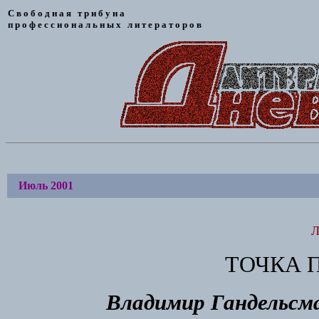
С в о б о д н а я т р и б у н а
п р о ф е с с и о н а л ь н ы х л и т е р а т о р о в
Июль 2001
Л
ТОЧКА 
Владимир Гандельсм