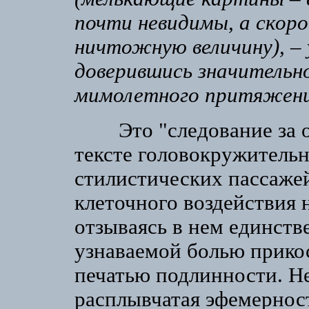
почти невидимы, а скоро
ничтожную величину), – 
доверившись значительн
мимолетного притяжения
Это "следование за об
тексте головокружитель
стилистических пассаже
клеточного воздействия н
отзываясь в нем единств
узнаваемой болью прико
печатью подлинности. Не
расплывчатая эфемерност