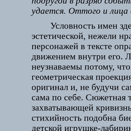
подругой в разряд событ
удается. Оттого и лица
Условность имен здесь
эстетической, нежели нр
персонажей в тексте опр
движением внутри его. Л
неузнаваемы потому, что
геометрическая проекци
оригинал и, не будучи с
сама по себе. Сюжетная 
захватывающей кривизны
стихийность подобна би
детской игрушке-лабирин